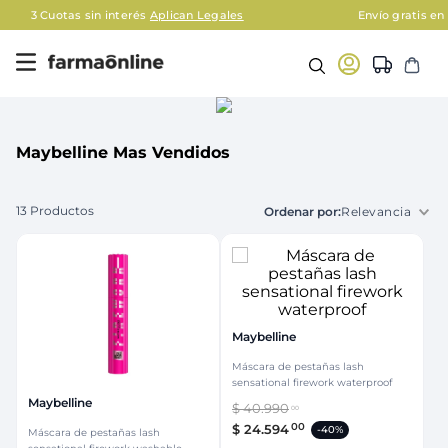
Envío gratis en AMBA en compras mayores a $120.000
Aplic
Maybelline Mas Vendidos
13
Productos
Relevancia
Maybelline
Máscara de pestañas lash
sensational firework waterproof
Maybelline
$
40
.
990
00
00
$
24
.
594
-
40%
Máscara de pestañas lash