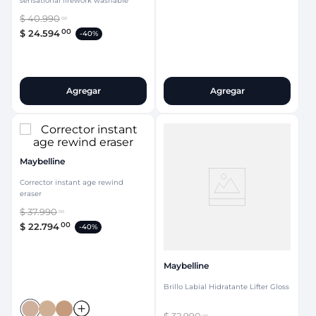
sensational firework washable
$
40
.
990
00
00
$
24
.
594
-
40%
Agregar
Agregar
Maybelline
Corrector instant age rewind
eraser
$
37
.
990
00
00
$
22
.
794
-
40%
Maybelline
Brillo Labial Hidratante Lifter Gloss