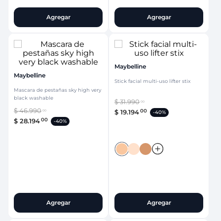
Agregar
Agregar
Maybelline
Maybelline
Stick facial multi-uso lifter stix
Mascara de pestañas sky high very
black washable
$
31
.
990
00
$
46
.
990
00
$
19
.
194
00
-
40%
00
$
28
.
194
-
40%
Agregar
Agregar