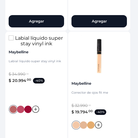
Agregar
Agregar
Maybelline
Labial líquido super stay vinyl ink
$
34
.
990
00
00
$
20
.
994
-
40%
Maybelline
Corrector de ojos fit me
$
32
.
990
00
00
$
19
.
794
-
40%