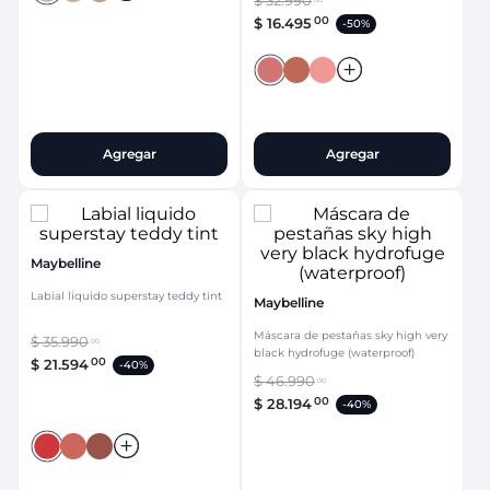
$
32
.
990
00
00
$
16
.
495
-
50%
Agregar
Agregar
Maybelline
Labial liquido superstay teddy tint
Maybelline
Máscara de pestañas sky high very
$
35
.
990
00
black hydrofuge (waterproof)
00
$
21
.
594
-
40%
$
46
.
990
00
00
$
28
.
194
-
40%