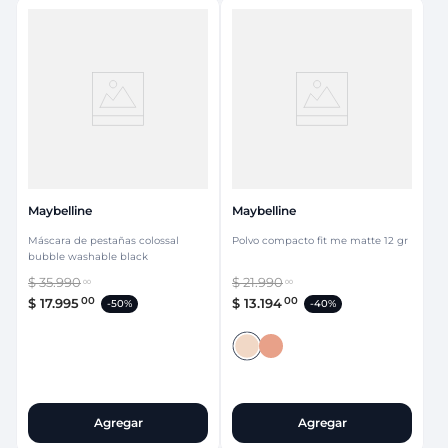
Maybelline
Maybelline
Máscara de pestañas colossal
Polvo compacto fit me matte 12 gr
bubble washable black
$
35
.
990
$
21
.
990
00
00
00
00
$
17
.
995
$
13
.
194
-
50%
-
40%
Agregar
Agregar