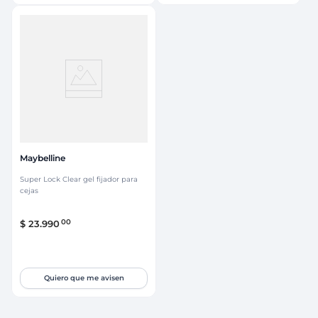
Maybelline
Super Lock Clear gel fijador para
cejas
00
$
23
.
990
Quiero que me avisen