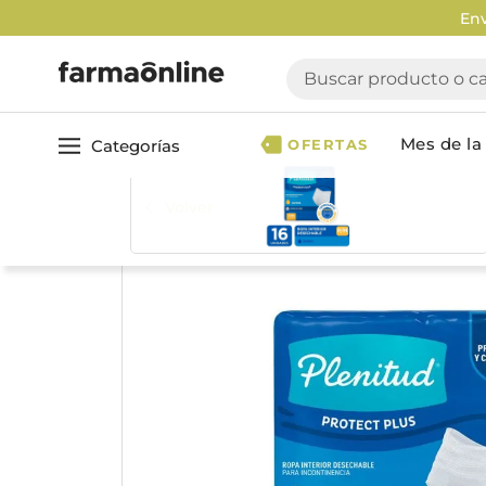
Enví
Buscar producto o cate
Mes de la 
Categorías
OFERTAS
Volver
Ver todo
Cuidado 
Cuidado Personal
Dermocosmética
Cuidado del Cabel
Maquillaje
Acondicionador
Nutrición & Deporte
Geles & fijadores
Shampoo
Bebé & Maternidad
Tinturas & coloració
Perfumes & Fragancias
Tratamientos capila
Accesorios de Belleza
Infantiles