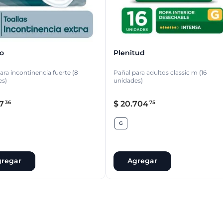
o
Plenitud
para incontinencia fuerte (8
Pañal para adultos classic m (16
es)
unidades)
7
$
20
.
704
36
75
G
regar
Agregar
G