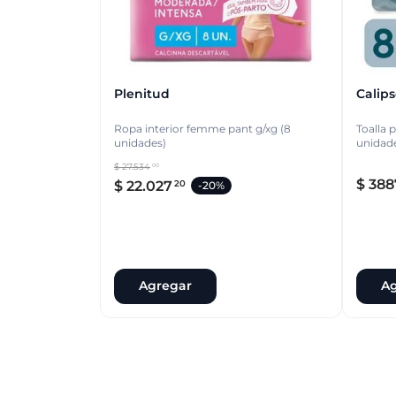
Plenitud
Calips
Ropa interior femme pant g/xg (8
Toalla 
unidades)
unidad
$
27
.
534
00
$
388
$
22
.
027
20
-
20%
Agregar
Ag