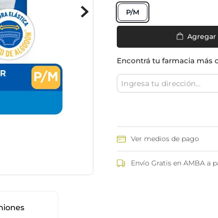
ina
Talcos & polvos pédicos
Espacio co
P/M
Aerosoles pédicos
Polvos pédicos
Agregar
Talcos corporales
Encontrá tu farmacia más 
as
os
Ver medios de pago
Envío Gratis en AMBA a pa
niones