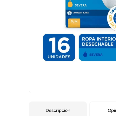
Protección Femen
Cuidado de Salud
Cuidado intimo
Cuidado de adulto
Protectores diarios
Hogar
Copas menstruales
Electro
Tampones
Toallas con y sin al
Uso Profesional
Protectores mamari
Descripción
Opi