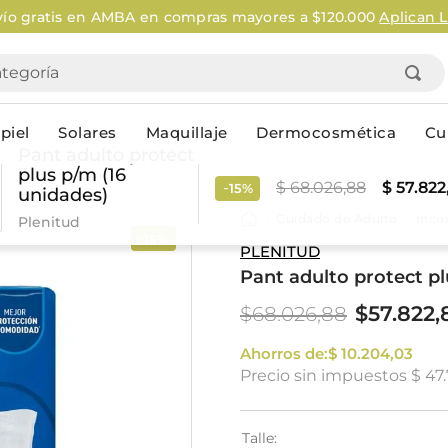
o gratis en AMBA en compras mayores a $120.000
Aplican Le
goría
piel
Solares
Maquillaje
Dermocosmética
Cu
Pant adulto protect
plus p/m (16
-
$
68
.
026
,
88
$
57
.
822
15%
unidades)
Personal
Cuidado de Adulto
Inco
Plenitud
15%
-
lo
Cuidado de la piel
Higiene Co
PLENITUD
Pant adulto protect pl
Solares
Desodorantes
Corporales
Afeitado
$
57
.
822
,
$
68
.
026
,
88
Faciales
Complemento
n
Limpieza
Ahorros de:
$
10
.
Productos p
204
,
03
Precio sin impuestos
$ 47
res
Serums & boosters faciales
Jabón en ba
Contorno de ojos
Jabon líqui
Repelentes
Higiene ínt
Talle