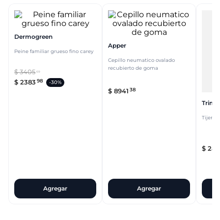
Dermogreen
Apper
Peine familiar grueso fino carey
Cepillo neumatico ovalado
recubierto de goma
$
3405
69
98
$
2383
-
30%
38
$
8941
Trim
Tijera 
$
24
.
Agregar
Agregar