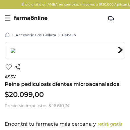
Envío gratis en AMBA en compras mayores a $120.000
Aplican Legal
Accesorios de Belleza
Cabello
ASSY
Peine pediculosis dientes microacanalados
$
20
.
099
,
00
Precio sin impuestos
$ 16.610,74
Encontrá tu farmacia más cercana y
retirá gratis