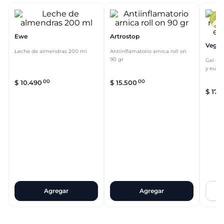
Ewe
Artrostop
Vegap
Leche de almendras 200 ml
Antiinflamatorio arnica roll on
90 gr
Gel de
y euca
00
00
$
10
.
490
$
15
.
500
$
17
.
9
Agregar
Agregar
Q