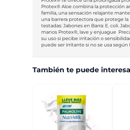
Protex® te ofrece una prolongada protec
Protex® Aloe combina la protección ant
familia, una sensación relajante mante
una barrera protectora que protege la 
testadas: Jabones en Barra: E. coli. Ja
manos Protex®, lave y enjuague  Precau
su uso si pecibe irritación o sensibili
puede ser irritante si no se usa según 
También te puede interesa