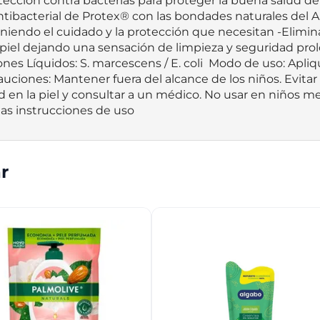
ción contra bacterias para proteger la buena salud de tu 
ibacterial de Protex® con las bondades naturales del Aloe
niendo el cuidado y la protección que necesitan -Elimina 
piel dejando una sensación de limpieza y seguridad prolo
bones Líquidos: S. marcescens / E. coli  Modo de uso: Apl
ciones: Mantener fuera del alcance de los niños. Evitar e
dad en la piel y consultar a un médico. No usar en niños 
las instrucciones de uso
r