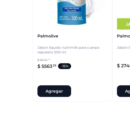
Palmolive
Palmo
Jabon liquido nutrimilk para cuerpo
Jabón l
repuesto 500 ml
$
6545
00
$
274
$
5563
25
-
15%
Agregar
Ag