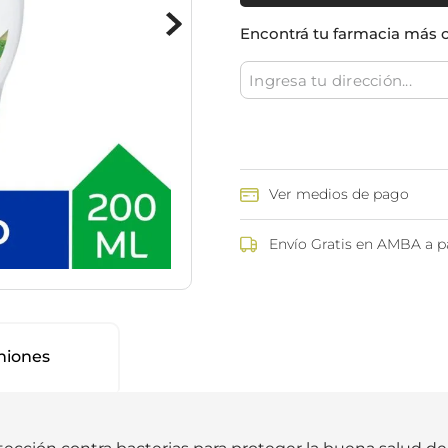
ina
Talcos & polvos pédicos
Espacio co
Encontrá tu farmacia más 
Aerosoles pédicos
Polvos pédicos
Talcos corporales
as
os
Ver medios de pago
Envío Gratis en AMBA a pa
niones