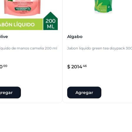
live
Algabo
íquido de manos camelia 200 ml
Jabon liquido green tea doypack 30
0
$
2014
00
46
regar
Agregar