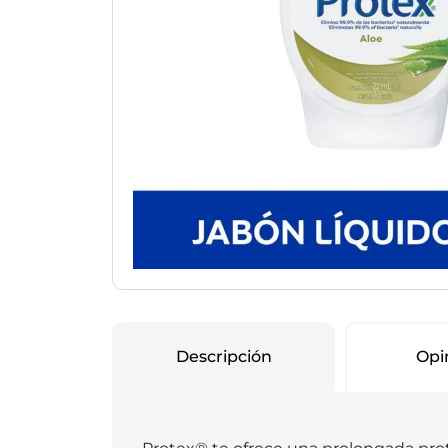
Protección Femen
Cuidado de Salud
Cuidado intimo
Cuidado de adulto
Protectores diarios
Hogar
Copas menstruales
Electro
Tampones
Toallas con y sin al
Uso Profesional
Protectores mamari
Descripción
Opi