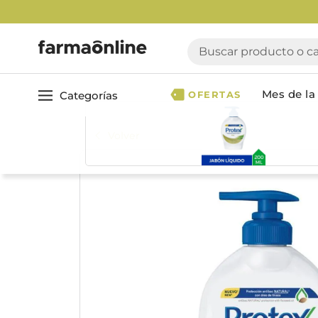
Env
Buscar producto o cate
Mes de la 
Categorías
OFERTAS
Volver
Ver todo
Cuidado 
Cuidado Personal
Dermocosmética
Cuidado del Cabel
Maquillaje
Acondicionador
Nutrición & Deporte
Geles & fijadores
Shampoo
Bebé & Maternidad
Tinturas & coloració
Perfumes & Fragancias
Tratamientos capila
Accesorios de Belleza
Infantiles