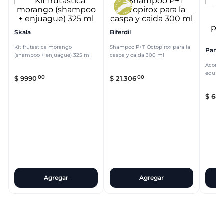
Skala
Biferdil
Kit frutastica morango
Shampoo P+T Octopirox para la
Pante
(shampoo + enjuague) 325 ml
caspa y caida 300 ml
Acondi
equilib
00
00
$
9990
$
21
.
306
hidrat
$
687
Agregar
Agregar