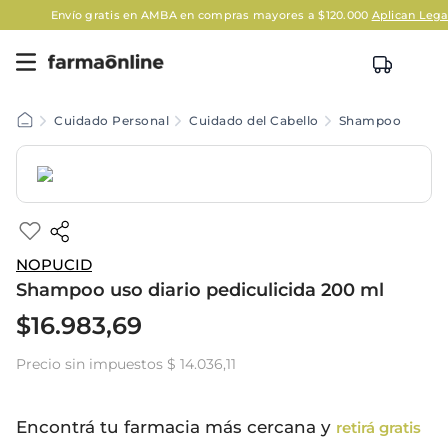
Envío gratis en AMBA en compras mayores a $120.000
Aplican Legales
Cuidado Personal
Cuidado del Cabello
Shampoo
NOPUCID
Shampoo uso diario pediculicida 200 ml
$
16
.
983
,
69
Precio sin impuestos
$ 14.036,11
Encontrá tu farmacia más cercana y
retirá gratis