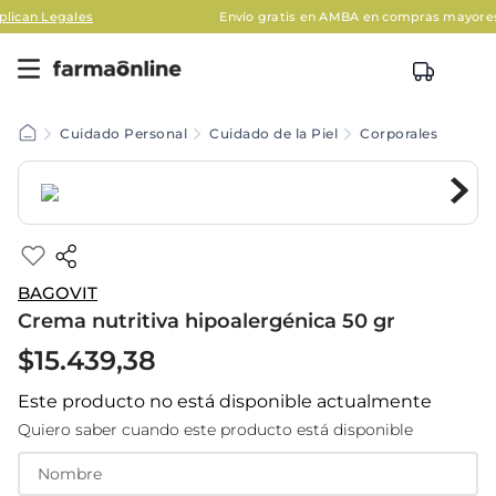
les
Envío gratis en AMBA en compras mayores a $120.00
Cuidado Personal
Cuidado de la Piel
Corporales
BAGOVIT
Crema nutritiva hipoalergénica 50 gr
$
15
.
439
,
38
Este producto no está disponible actualmente
Quiero saber cuando este producto está disponible