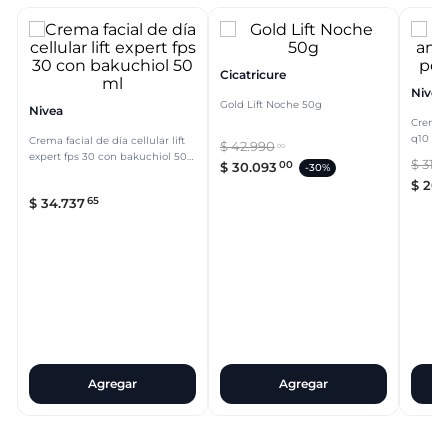
Cicatricure
Nivea
Gold Lift Noche 50g
Nivea
Crema f
q10 po
Crema facial de día cellular lift
$
42
.
990
00
expert fps 30 con bakuchiol 50
$
31
.
4
00
$
30
.
093
-
30%
ml
$
20
.
65
$
34
.
737
Agregar
Agregar