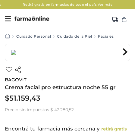
s
Retirá gratis en farmacias de todo el país
Ver más
Cuidado Personal
Cuidado de la Piel
Faciales
BAGOVIT
Crema facial pro estructura noche 55 gr
$
51
.
159
,
43
Precio sin impuestos
$ 42.280,52
Encontrá tu farmacia más cercana y
retirá gratis