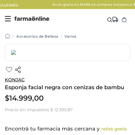
es
Envío gratis en AMBA en compras mayores a $120.000
Accesorios de Belleza
Varios
KONJAC
Esponja facial negra con cenizas de bambu
$
14
.
999
,
00
Precio sin impuestos
$ 12.395,87
Encontrá tu farmacia más cercana y
retirá gratis