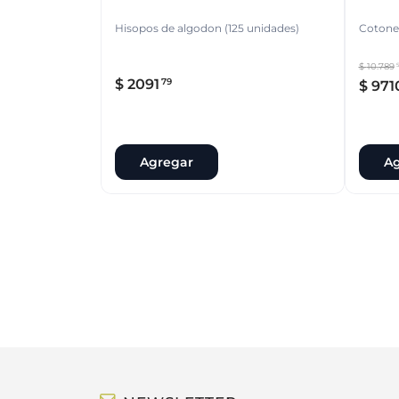
Hisopos de algodon (125 unidades)
Cotonet
$
10
.
789
5
$
2091
79
$
971
Agregar
Ag