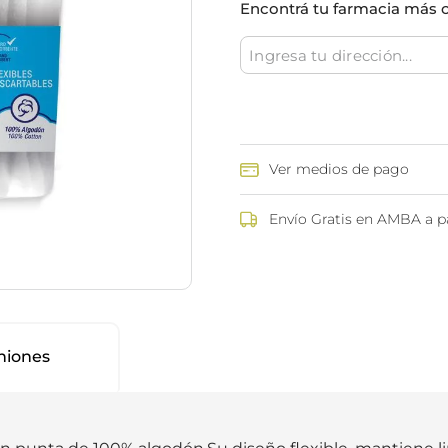
Encontrá tu farmacia más 
ina
Talcos & polvos pédicos
Espacio co
Aerosoles pédicos
Polvos pédicos
Talcos corporales
as
os
Ver medios de pago
Envío Gratis en AMBA a pa
niones