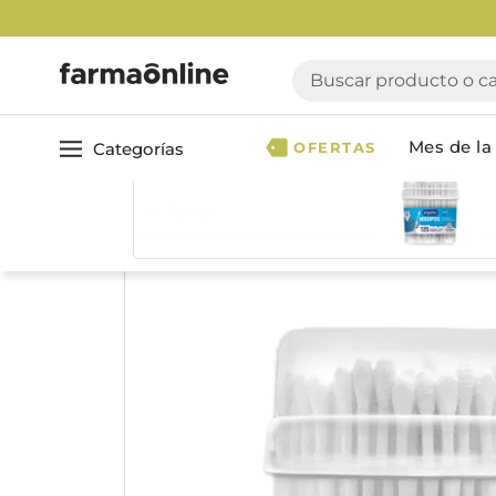
Buscar producto o cate
Mes de la 
Categorías
OFERTAS
Volver
Ver todo
Cuidado 
Cuidado Personal
Dermocosmética
Cuidado del Cabel
Maquillaje
Acondicionador
Nutrición & Deporte
Geles & fijadores
Shampoo
Bebé & Maternidad
Tinturas & coloració
Perfumes & Fragancias
Tratamientos capila
Accesorios de Belleza
Infantiles