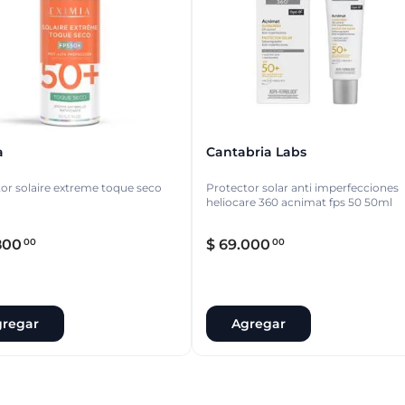
a
Cantabria Labs
or solaire extreme toque seco
Protector solar anti imperfecciones
heliocare 360 acnimat fps 50 50ml
800
$
69
.
000
00
00
regar
Agregar