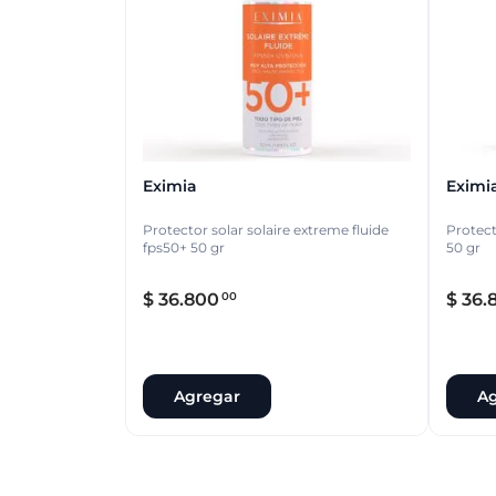
Eximia
Eximi
Protector solar solaire extreme fluide
Protect
fps50+ 50 gr
50 gr
$
36
.
800
$
36
.
00
Agregar
Ag