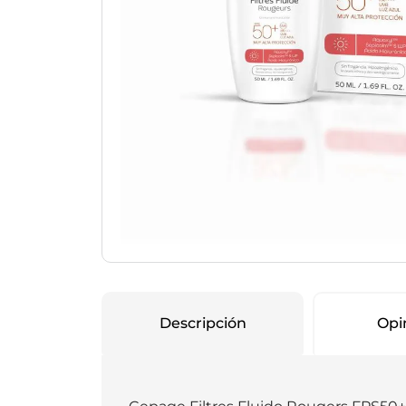
Protección Femen
Cuidado de Salud
Cuidado intimo
Cuidado de adulto
Protectores diarios
Hogar
Copas menstruales
Electro
Tampones
Toallas con y sin al
Uso Profesional
Protectores mamari
Descripción
Opi