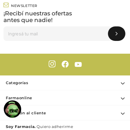
NEWSLETTER
¡Recibí nuestras ofertas
antes que nadie!
Categorías
Ofertas
Farmaonline
Cuidado Personal
Nuestra empresa
Dermocosmética
Atención al cliente
Puntos de retiro
Maquillaje
Contacto
Soy Farmacia.
Quiero adherirme
Nutrición & Deporte