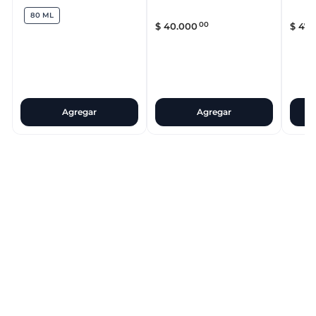
80 ML
00
$
40
.
000
$
47
.
Agregar
Agregar