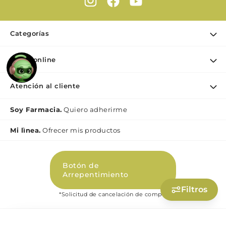
Categorías
Ofertas
Farmaonline
Cuidado Personal
Nuestra empresa
Dermocosmética
Atención al cliente
Puntos de retiro
Maquillaje
Contacto
Soy Farmacia.
Quiero adherirme
Nutrición & Deporte
Medios de pago
Bebé y maternidad
Mi lìnea.
Ofrecer mis productos
Como comprar
Perfumes y Fragancias
Preguntas Frecuentes Beauty
Botón de
Términos y condiciones Beauty
Arrepentimiento
Promociones
Filtros
*Solicitud de cancelación de compra
Políticas de Privacidad Beauty
Libro de quejas digital (Ley 2247)