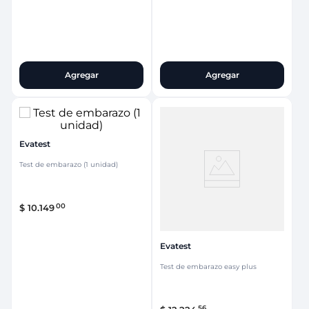
Agregar
Agregar
Evatest
Test de embarazo (1 unidad)
00
$
10
.
149
Evatest
Test de embarazo easy plus
56