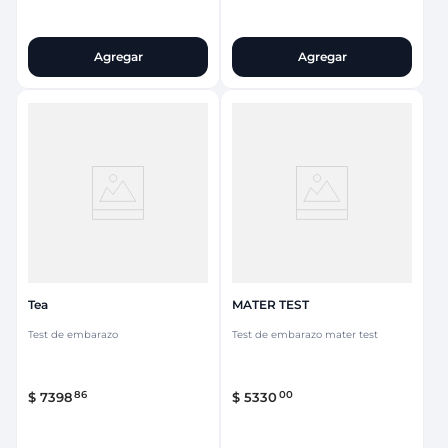
Agregar
Agregar
Tea
MATER TEST
Test de embarazo
Test de embarazo mater test
86
00
$
7398
$
5330