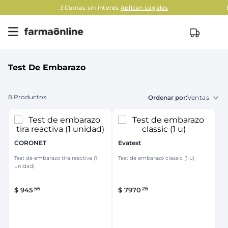
3 Cuotas sin interés
Aplican Legales
Test De Embarazo
8
Productos
Ventas
CORONET
Evatest
Test de embarazo tira reactiva (1
Test de embarazo classic (1 u)
unidad)
56
26
$
945
$
7970