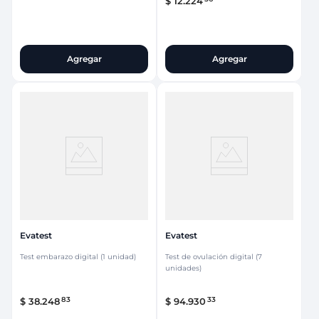
$
12
.
224
Agregar
Agregar
Evatest
Evatest
Test embarazo digital (1 unidad)
Test de ovulación digital (7
unidades)
83
33
$
38
.
248
$
94
.
930