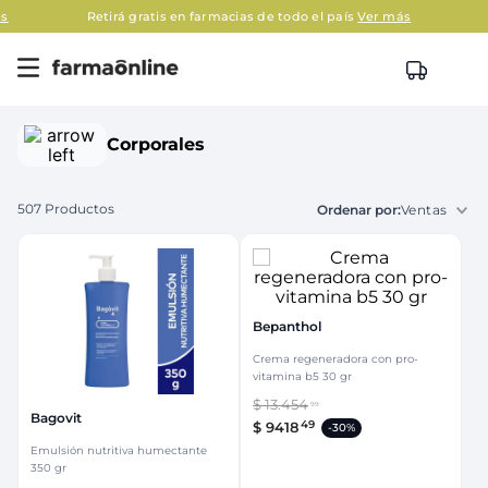
s
Retirá gratis en farmacias de todo el país
Ver más
Corporales
507
Productos
Ventas
Bepanthol
Crema regeneradora con pro-
vitamina b5 30 gr
$
13
.
454
99
Bagovit
49
$
9418
-
30%
Emulsión nutritiva humectante
350 gr