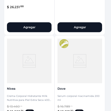
88
$
26
.
231
Agregar
Agregar
Nivea
Dove
Crema Corporal Hidratante Milk
Serum corporal niacinamida 200
Nutritiva para Piel Extra Seca 400
ml
ml
$
13
.
460
$
16
.
789
99
72
74
32