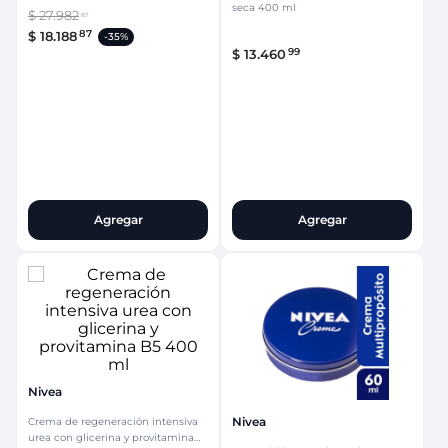
seca 400 ml
$
27
.
982
87
87
$
18
.
188
-
35%
99
$
13
.
460
Agregar
Agregar
Nivea
Nivea
Crema de regeneración intensiva
urea con glicerina y provitamina