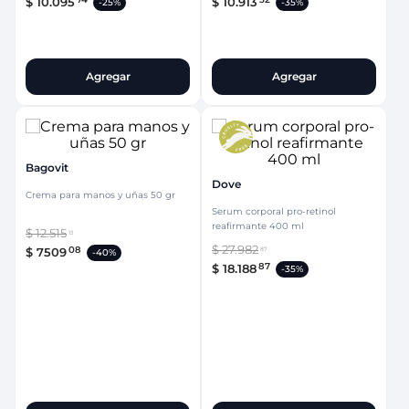
$
10
.
095
$
10
.
913
-
25%
-
35%
Agregar
Agregar
Bagovit
Dove
Crema para manos y uñas 50 gr
Serum corporal pro-retinol
reafirmante 400 ml
$
12
.
515
13
$
27
.
982
08
$
7509
87
-
40%
87
$
18
.
188
-
35%