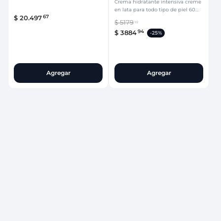
Crema hidratante intensiva creme
B5 400 ml
en lata para todo tipo de piel 60
67
$
20
.
497
ml
$
5179
92
94
$
3884
-
25%
Agregar
Agregar