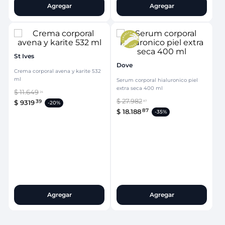
Agregar
Agregar
St Ives
Dove
Crema corporal avena y karite 532
ml
Serum corporal hialuronico piel
extra seca 400 ml
$
11
.
649
24
$
27
.
982
39
$
9319
87
-
20%
87
$
18
.
188
-
35%
Agregar
Agregar