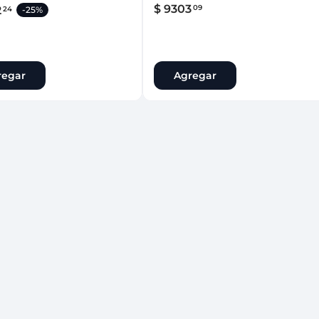
$
9303
09
2
24
-
25%
regar
Agregar