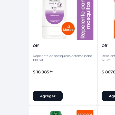
Protección Femen
Cuidado de Salud
Cuidado intimo
Cuidado de adulto
Protectores diarios
Hogar
Copas menstruales
Electro
Tampones
Toallas con y sin al
Uso Profesional
Protectores mamari
Off
Off
Repelente de mosquitos defense bebé
Repelent
100 ml
170 ml
$
18
.
985
$
867
54
Agregar
Ag