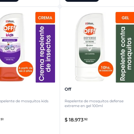
Off
pelente de mosquitos kids
Repelente de mosquitos defense
extreme en gel 100ml
$
18
.
973
51
92