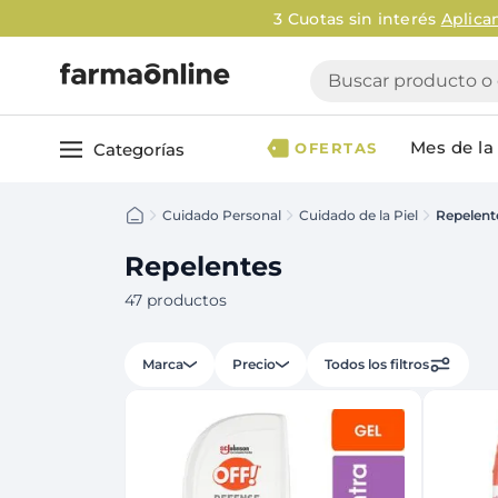
Buscar producto o ca
Mes de la 
Categorías
OFERTAS
Cuidado Personal
Cuidado de la Piel
Repelent
Ver todo
Cuidado 
Cuidado Personal
Dermocosmética
Repelentes
Cuidado del Cabel
Maquillaje
47
productos
Acondicionador
Nutrición & Deporte
Geles & fijadores
Marca
Precio
Todos los filtros
Shampoo
Bebé & Maternidad
Tinturas & coloració
Perfumes & Fragancias
Tratamientos capila
Accesorios de Belleza
Infantiles