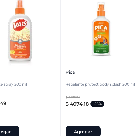
Pica
e spray 200 ml
Repelente protect body splash 200 ml
$
5432
,
24
49
$
4074
,
18
-
25%
regar
Agregar