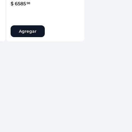
$
6585
98
Agregar