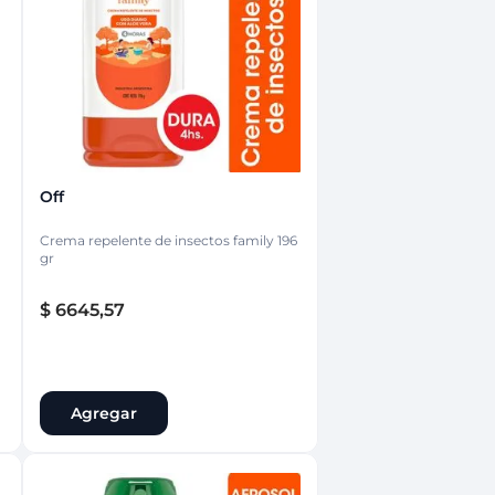
nsciente
Off
Crema repelente de insectos family 196
gr
$
6645
,
57
Agregar