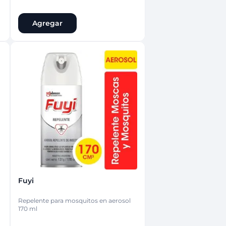
Agregar
Fuyi
Repelente para mosquitos en aerosol
170 ml