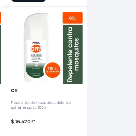
Off
Repelente de mosquitos defense
extreme spray 100ml
$
16
.
470
37