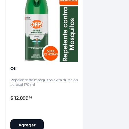
Off
Repelente de mosquitos extra duración
aerosol 170 ml
$
12
.
899
14
Agregar