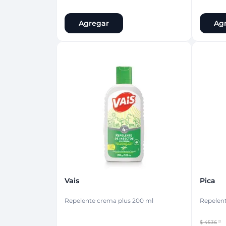
Agregar
Ag
Vais
Pica
Repelente crema plus 200 ml
Repelent
$
4536
32