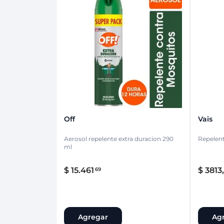
Off
Vais
Aerosol repelente extra duracion 290
Repelent
ml
$
15
.
461
$
3813
,
69
Agregar
Ag