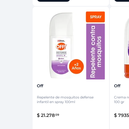
Off
Off
Repelente de mosquitos defense
Crema re
infantil en spray 100ml
100 gr
$
21
.
278
$
7935
09