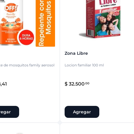
ina
Talcos & polvos pédicos
Espacio co
Aerosoles pédicos
Polvos pédicos
Talcos corporales
as
os
Zona Libre
e de mosquitos family aerosol
Locion familiar 100 ml
8
,
41
$
32
.
500
00
regar
Agregar