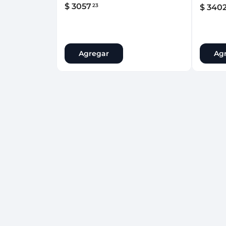
$
3057
23
$
340
Agregar
Ag