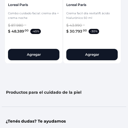
Loreal Paris
Loreal Paris
Combo cuidado facial: crema dia +
Crema facil día revitalift ácido
crema noche
hialurónico 50 ml
$
87
.
980
$
43
.
990
00
00
00
00
$
48
.
389
$
30
.
793
-
45%
-
30%
Agregar
Agregar
Productos para el cuidado de la piel
¿Tenés dudas? Te ayudamos