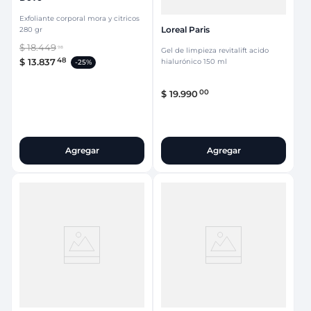
Exfoliante corporal mora y citricos
Loreal Paris
280 gr
$
18
.
449
98
Gel de limpieza revitalift acido
48
$
13
.
837
hialurónico 150 ml
-
25%
00
$
19
.
990
Agregar
Agregar