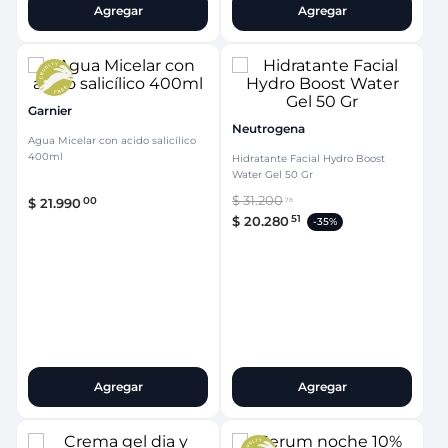
Agregar
Agregar
Garnier
Neutrogena
Agua Micelar con acido salicílico
400ml
Hidratante Facial Hydro Boost
Water Gel 50 Gr
$
31
.
200
00
$
21
.
990
78
51
$
20
.
280
-
35%
Agregar
Agregar