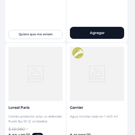
Agregar
Quiero que me avisen
Loreal Paris
Garnier
Combo protector solar uv defender
Agua micelar todo en 1 400 ml
fluido fps 50 (2 unidades)
$
69
.
980
00
00
00