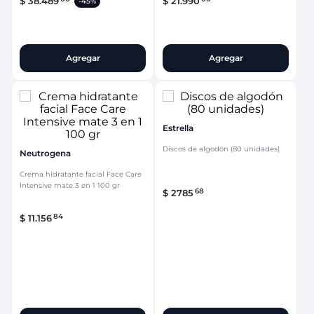
$
38
.
489
$
21
.
990
-
45%
Agregar
Agregar
Estrella
Discos de algodón (80 unidades)
Neutrogena
Crema hidratante facial Face Care
Intensive mate 3 en 1 100 gr
68
$
2785
84
$
11
.
156