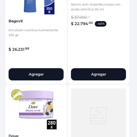
Sérum anti-imperfecciones con
ácido salicílico 30 ml
$
37
.
990
00
Bagovit
00
$
22
.
794
-
40%
Emulsión nutritiva humectante
350 gr
88
$
26
.
231
Agregar
Agregar
Dove