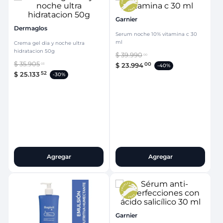
Garnier
Dermaglos
Serum noche 10% vitamina c 30
ml
Crema gel dia y noche ultra
hidratacion 50g
$
39
.
990
00
$
35
.
905
00
$
23
.
994
03
-
40%
52
$
25
.
133
-
30%
Agregar
Agregar
Garnier