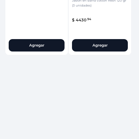
Jabón en barra cotton fresh 120 gr
(3 unidades)
94
$
4430
Agregar
Agregar