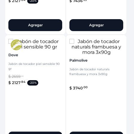
$
2127
$
7436
-
20%
Agregar
Agregar
Dove
Palmolive
Jabón de tocador piel sensible 90
gr
Jabón de tocador naturals
frambuesa y mora 3x90g
$
2659
80
84
$
2127
-
20%
00
$
3740