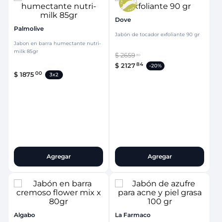
Dove
Palmolive
Jabón de tocador exfoliante 90 gr
Jabon en barra humectante nutri-
milk 85gr
$
2659
80
84
$
2127
-
20%
00
$
1875
3x2
Agregar
Agregar
Algabo
La Farmaco