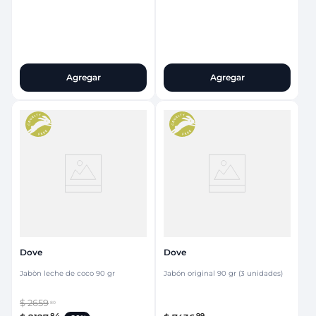
Agregar
Agregar
Dove
Dove
Jabòn leche de coco 90 gr
Jabón original 90 gr (3 unidades)
$
2659
80
84
99