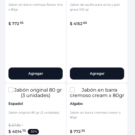
Jabón en barra cremoso flower mix
Jabón de azufre para acne y piel
x 80gr
grasa 100 gr
35
60
$
772
$
4152
Agregar
Agregar
Espadol
Algabo
Jabón original 80 gr (3 unidades)
Jabón en barra cremoso cream x
80gr
$
5735
36
75
35
$
4014
$
772
-
30%