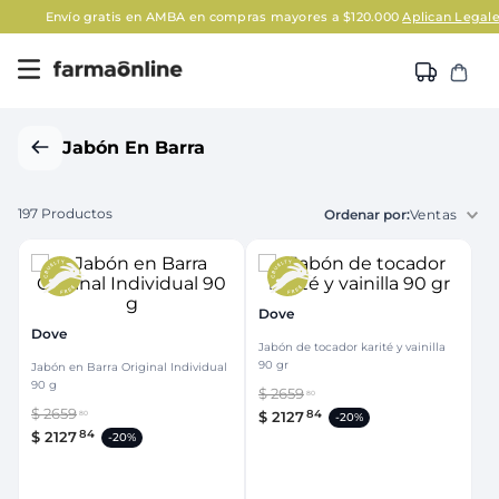
Envío gratis en AMBA en compras mayores a $120.000
Aplican Legales
Jabón En Barra
197
Productos
Ventas
Dove
Dove
Jabón de tocador karité y vainilla
90 gr
Jabón en Barra Original Individual
90 g
$
2659
80
$
2659
84
$
2127
80
-
20%
84
$
2127
-
20%