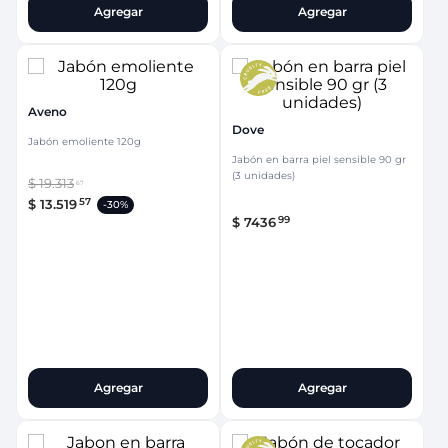
Agregar
Agregar
Aveno
Dove
Jabón emoliente 120g
Jabón en barra piel sensible 90 gr
(3 unidades)
$
19
.
313
67
57
$
13
.
519
-
30%
99
$
7436
Agregar
Agregar