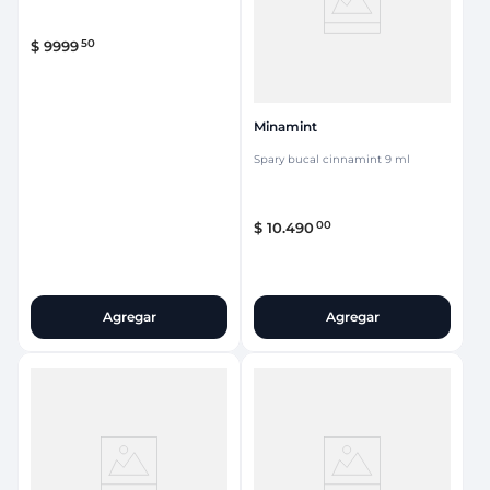
50
$
9999
Minamint
Spary bucal cinnamint 9 ml
00
$
10
.
490
Agregar
Agregar