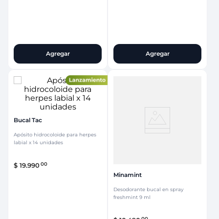
Agregar
Agregar
Bucal Tac
Apósito hidrocoloide para herpes
labial x 14 unidades
00
$
19
.
990
Minamint
Desodorante bucal en spray
freshmint 9 ml
00