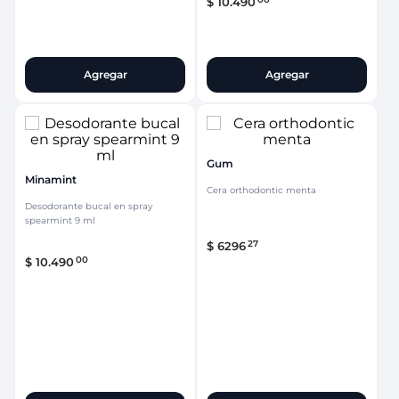
$
10
.
490
Agregar
Agregar
Gum
Minamint
Cera orthodontic menta
Desodorante bucal en spray
spearmint 9 ml
27
$
6296
00
$
10
.
490