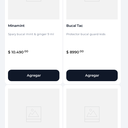
Minamint
Bucal Tac
Spary bucal mint & ginger 9 ml
Protector bucal guard kids
00
00
$
10
.
490
$
8990
Agregar
Agregar