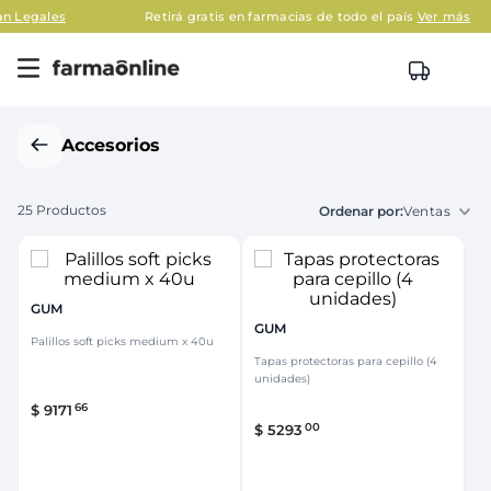
les
Retirá gratis en farmacias de todo el país
Ver más
Accesorios
25
Productos
Ventas
GUM
GUM
Palillos soft picks medium x 40u
Tapas protectoras para cepillo (4
unidades)
66
$
9171
00
$
5293