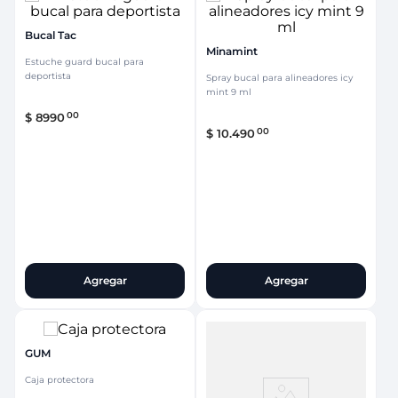
Bucal Tac
Minamint
Estuche guard bucal para
deportista
Spray bucal para alineadores icy
mint 9 ml
00
$
8990
00
$
10
.
490
Agregar
Agregar
GUM
Caja protectora