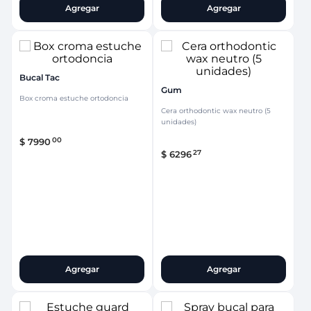
Agregar
Agregar
Bucal Tac
Gum
Box croma estuche ortodoncia
Cera orthodontic wax neutro (5
unidades)
00
$
7990
27
$
6296
Agregar
Agregar