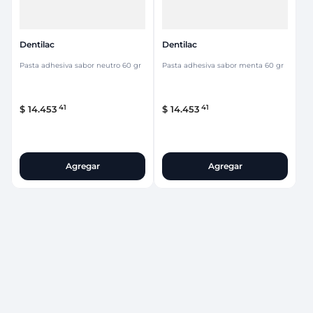
Dentilac
Dentilac
Pasta adhesiva sabor neutro 60 gr
Pasta adhesiva sabor menta 60 gr
41
41
$
14
.
453
$
14
.
453
Agregar
Agregar