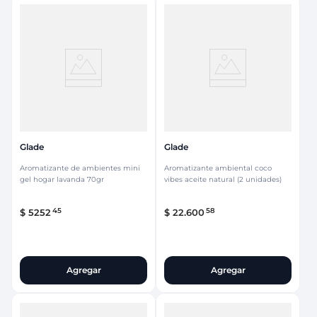
Glade
Glade
Aromatizante de ambientes mini
Aromatizante ambiental coco
gel hogar lavanda 70gr
vibes aceite natural (2 unidades)
45
58
$
5252
$
22
.
600
Agregar
Agregar