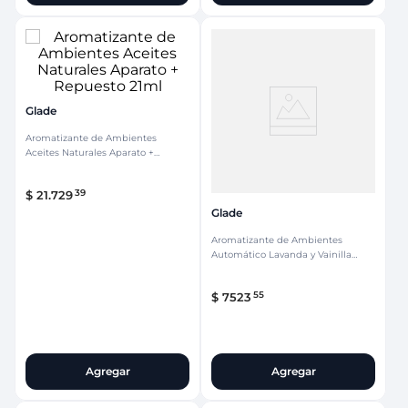
Glade
Aromatizante de Ambientes
Aceites Naturales Aparato +
Repuesto 21ml
39
$
21
.
729
Glade
Aromatizante de Ambientes
Automático Lavanda y Vainilla
Repuesto 170ml
55
$
7523
Agregar
Agregar