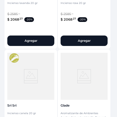
Incienso lavanda 20 gr
Incienso rosa 20 gr
$
2585
$
2585
34
34
27
27
$
2068
$
2068
-
20%
-
20%
Agregar
Agregar
Sri Sri
Glade
Incienso canela 20 gr
Aromatizante de Ambientes