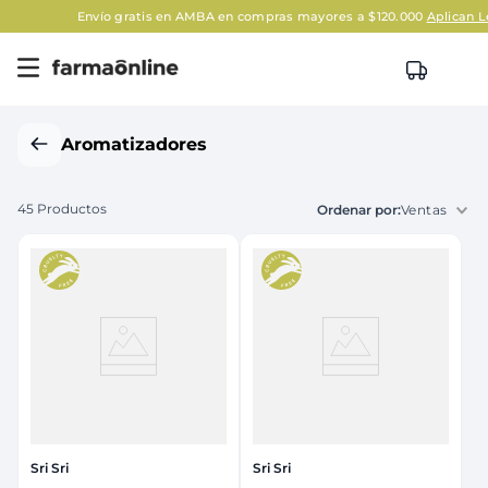
Envío gratis en AMBA en compras mayores a $120.000
Aplican Legales
Aromatizadores
45
Productos
Ventas
Sri Sri
Sri Sri