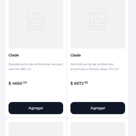
Glade
Glade
Desodorante de ambientes aerosol
Aromatizante de ambientes
vainilla 380 ml
automático floreal vibes 170 ml
24
62
$
4660
$
6672
Agregar
Agregar