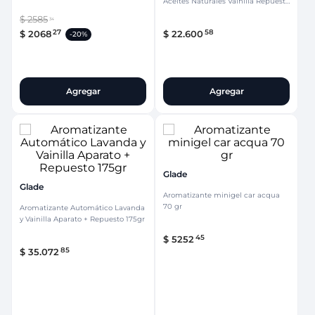
Aceites Naturales Vainilla Repuesto
x2 21ml
$
2585
34
27
58
$
2068
$
22
.
600
-
20%
Agregar
Agregar
Glade
Glade
Aromatizante minigel car acqua
70 gr
Aromatizante Automático Lavanda
y Vainilla Aparato + Repuesto 175gr
45
$
5252
85
$
35
.
072