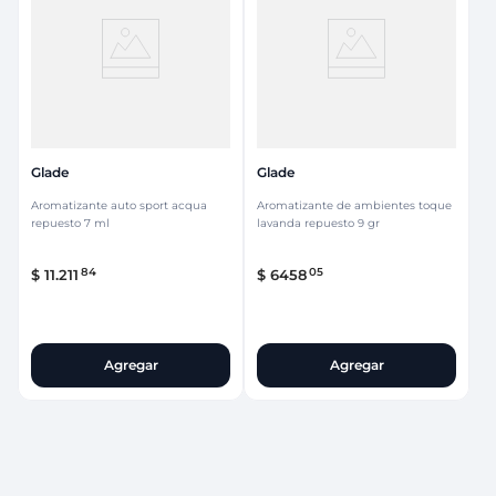
Glade
Glade
Aromatizante auto sport acqua
Aromatizante de ambientes toque
repuesto 7 ml
lavanda repuesto 9 gr
84
05
$
11
.
211
$
6458
Agregar
Agregar