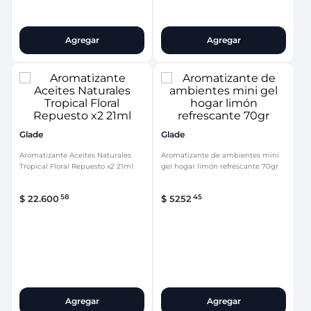
Agregar
Agregar
Glade
Glade
Aromatizante Aceites Naturales
Aromatizante de ambientes mini
Tropical Floral Repuesto x2 21ml
gel hogar limón refrescante 70gr
58
45
$
22
.
600
$
5252
Agregar
Agregar