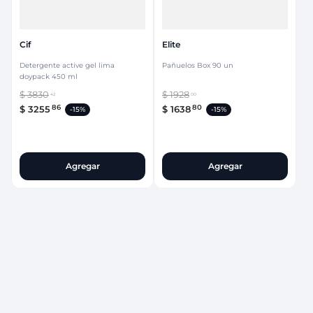
Cif
Elite
Detergente active gel lima
Pañuelos Box 90 un
doypack 450 ml
$
3830
$
1928
42
00
86
80
$
3255
$
1638
-
15%
-
15%
Agregar
Agregar