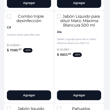
Agregar
Agregar
Cif
Ala
Combo triple desinfección
Jabón Liquido para diluir Matic
Máxima Blancura 500 ml
$
11
.
808
45
$
12
.
292
07
$
7085
04
-
40%
63
$
9833
-
20%
Agregar
Agregar