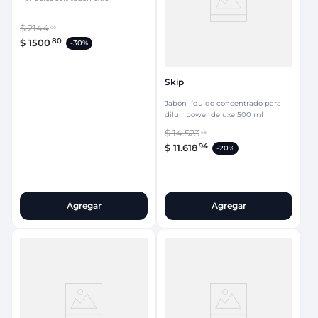
$
2144
00
80
$
1500
-
30%
Skip
Jabón líquido concentrado para
diluir power deluxe 500 ml
$
14
.
523
68
94
$
11
.
618
-
20%
Agregar
Agregar