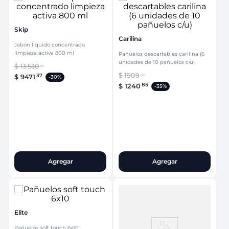
Skip
Carilina
Jabón liquido concentrado
limpieza activa 800 ml
Pañuelos descartables carilina (6
unidades de 10 pañuelos c/u)
$
13
.
530
53
$
1909
37
$
9471
00
-
30%
85
$
1240
-
35%
Agregar
Agregar
Elite
Pañuelos soft touch 6x10