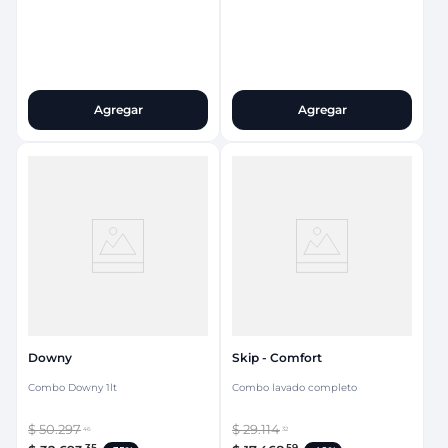
Agregar
Agregar
Downy
Skip - Comfort
Combo Downy 1lt
Combo lavado completo
$
50
.
297
$
29
.
114
46
32
35
59