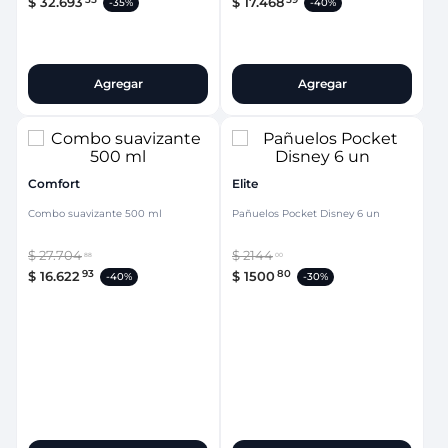
$
32
.
693
$
17
.
468
-
35%
-
40%
Agregar
Agregar
Comfort
Elite
Combo suavizante 500 ml
Pañuelos Pocket Disney 6 un
$
27
.
704
$
2144
88
00
93
80
$
16
.
622
$
1500
-
40%
-
30%