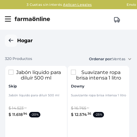
les
Envío gratis en AMBA en compras mayores a $120.00
Hogar
320
Productos
Ventas
Skip
Downy
Jabón líquido para diluír 500 ml
Suavizante ropa brisa intensa 1 litro
$
14
.
523
$
16
.
765
68
82
94
36
$
11
.
618
$
12
.
574
-
20%
-
25%