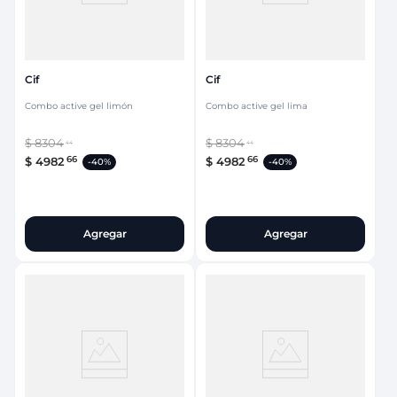
Cif
Cif
Combo active gel limón
Combo active gel lima
$
8304
$
8304
44
44
66
66
$
4982
$
4982
-
40%
-
40%
Agregar
Agregar