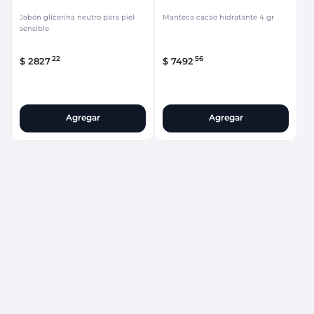
Jabón glicerina neutro para piel
Manteca cacao hidratante 4 gr
sensible
22
56
$
2827
$
7492
Agregar
Agregar