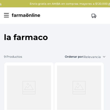
Envío gratis en AMBA en compras mayores a $120.000
Aplican 
la farmaco
9
Productos
Relevancia