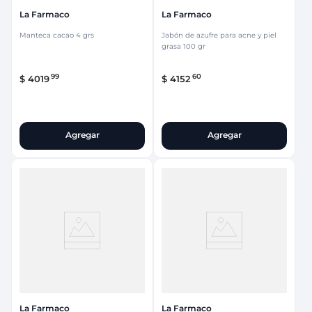
La Farmaco
La Farmaco
Manteca cacao 4 grs
Jabón de azufre para acne y piel
grasa 100 gr
99
60
$
4019
$
4152
Agregar
Agregar
La Farmaco
La Farmaco