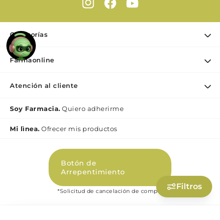
Categorías
Ofertas
Farmaonline
Cuidado Personal
Nuestra empresa
Dermocosmética
Atención al cliente
Puntos de retiro
Maquillaje
Contacto
Soy Farmacia.
Quiero adherirme
Nutrición & Deporte
Medios de pago
Bebé y maternidad
Mi lìnea.
Ofrecer mis productos
Como comprar
Perfumes y Fragancias
Preguntas Frecuentes Beauty
Botón de
Términos y condiciones Beauty
Arrepentimiento
Promociones
Filtros
*Solicitud de cancelación de compra
Políticas de Privacidad Beauty
Libro de quejas digital (Ley 2247)