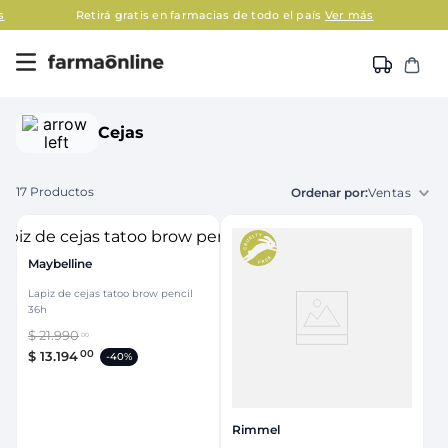
s
Retirá gratis en farmacias de todo el país
Ver más
Cejas
17
Productos
Ventas
Maybelline
Lapiz de cejas tatoo brow pencil
36h
$
21
.
990
00
00
$
13
.
194
-
40%
Rimmel