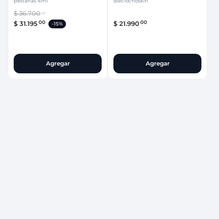
pestañas 4ml
dieciochoskin
$
36
.
700
00
00
00
$
31
.
195
$
21
.
990
-
15%
Agregar
Agregar