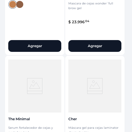
Mascara de cejas wonder´full
brow gel
04
$
23
.
996
Agregar
Agregar
The Minimal
Cher
Serum fortalecedor de cejas y
Máscara gel para cejas laminator