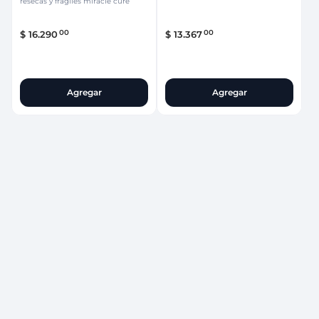
resecas y frágiles miracle cure
00
00
$
16
.
290
$
13
.
367
Agregar
Agregar