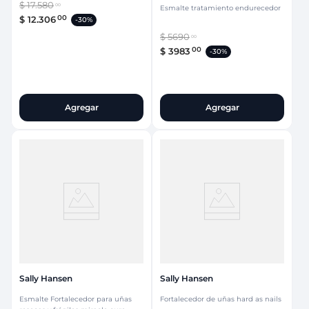
$
17
.
580
00
Esmalte tratamiento endurecedor
00
$
12
.
306
-
30%
$
5690
00
00
$
3983
-
30%
Agregar
Agregar
Sally Hansen
Sally Hansen
Esmalte Fortalecedor para uñas
Fortalecedor de uñas hard as nails