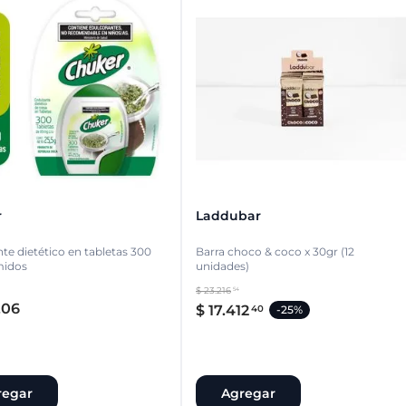
r
Laddubar
te dietético en tabletas 300
Barra choco & coco x 30gr (12
midos
unidades)
$
23
.
216
54
,
06
$
17
.
412
40
-
25%
regar
Agregar