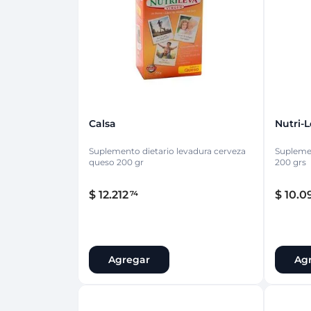
Protección Femen
Cuidado de Salud
Cuidado intimo
Cuidado de adulto
Protectores diarios
Hogar
Copas menstruales
Electro
Tampones
Toallas con y sin al
Uso Profesional
Protectores mamari
Calsa
Nutri-
Suplemento dietario levadura cerveza
Suplemen
queso 200 gr
200 grs
$
12
.
212
$
10
.
0
74
Agregar
Ag