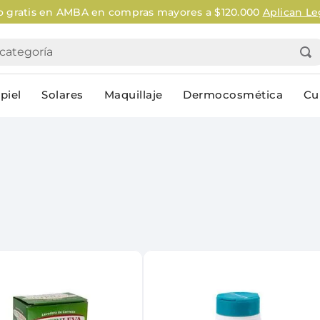
tegoría
piel
Solares
Maquillaje
Dermocosmética
Cu
Personal
lo
Cuidado de la piel
Higiene Co
Solares
Desodorantes
Corporales
Afeitado
Faciales
Complemento
n
Limpieza
Productos p
res
Serums & boosters faciales
Jabón en ba
Contorno de ojos
Jabon líqui
Repelentes
Higiene ínt