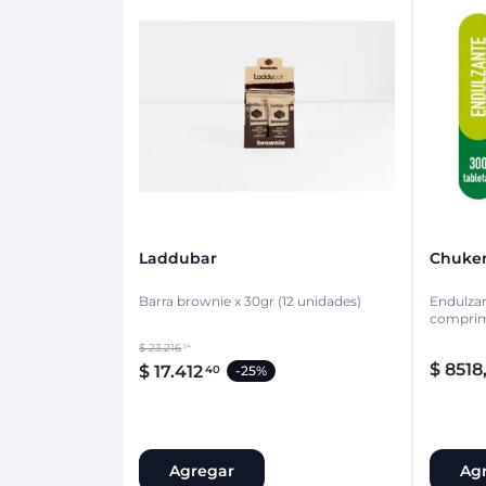
Laddubar
Chuke
Barra brownie x 30gr (12 unidades)
Endulzan
compri
$
23
.
216
54
$
8518
$
17
.
412
40
-
25%
Agregar
Ag