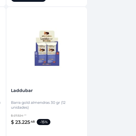
Laddubar
)
Barra gold almendras 30 gr (12
unidades)
$
27
.
324
09
$
23
.
225
48
-
15%