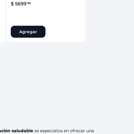
$
5699
96
Agregar
ación saludable
se especializa en ofrecer una