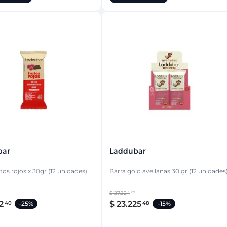
bar
Laddubar
tos rojos x 30gr (12 unidades)
Barra gold avellanas 30 gr (12 unidades
$
27
.
324
09
2
$
23
.
225
40
48
-
25%
-
15%