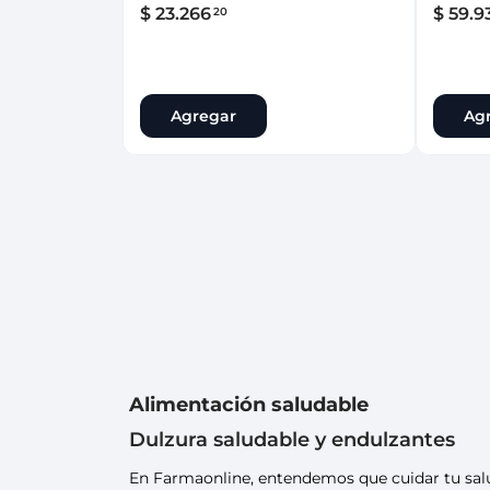
$
23
.
266
$
59
.
9
20
Agregar
Ag
Alimentación saludable
Dulzura saludable y endulzantes
En Farmaonline, entendemos que cuidar tu salud