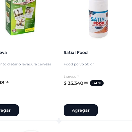
ina
Talcos & polvos pédicos
Espacio co
Aerosoles pédicos
Polvos pédicos
Talcos corporales
as
os
Leva
Satial Food
to dietario levadura cerveza
Food polvo 50 gr
$
58
.
900
00
98
54
$
35
.
340
00
-
40%
regar
Agregar