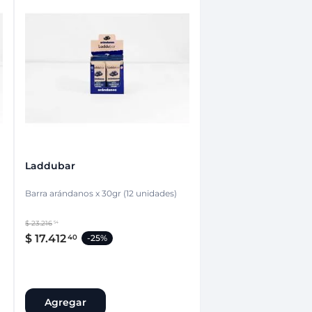
Laddubar
Barra arándanos x 30gr (12 unidades)
$
23
.
216
54
$
17
.
412
40
-
25%
Agregar