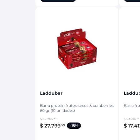
Laddubar
Laddu
Barra protein frutos secos & cranberries
Barra fru
60 gr (10 unidades)
$
32
.
705
$
23
.
216
40
54
$
27
.
799
$
17
.
41
59
-
15%