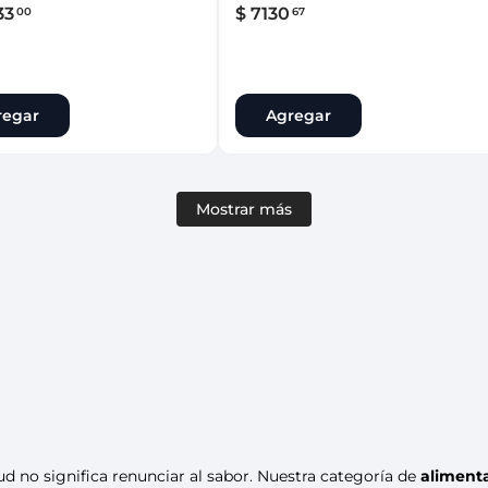
33
$
7130
00
67
regar
Agregar
Mostrar más
 no significa renunciar al sabor. Nuestra categoría de
aliment