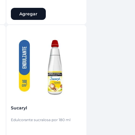
Agregar
Sucaryl
Edulcorante sucralosa por 180 ml