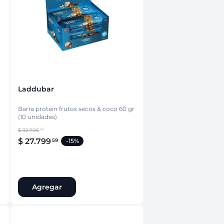
nsciente
Laddubar
Barra protein frutos secos & coco 60 gr
(10 unidades)
$
32
.
705
40
$
27
.
799
59
-
15%
Agregar