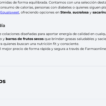
comidas de forma equilibrada. Contamos con una selección des
l consumo de calorías, personas con diabetes o quienes siguen p
y
Equalsweet
, ofreciendo opciones en
Stevia
,
sucralosa
y
sacarin
día
colaciones diseñadas para aportar energía de calidad en cual
to y
barras de frutos secos
que brindan grasas saludables y sacie
a quienes buscan una nutrición fit y consciente.
 mejor precio de forma rápida y segura a través de Farmaonline
os