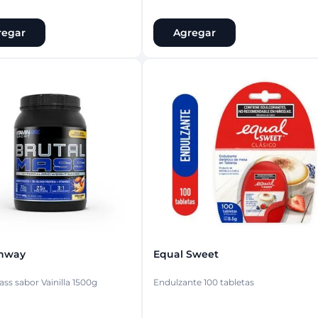
regar
Agregar
inway
Equal Sweet
ass sabor Vainilla 1500g
Endulzante 100 tabletas