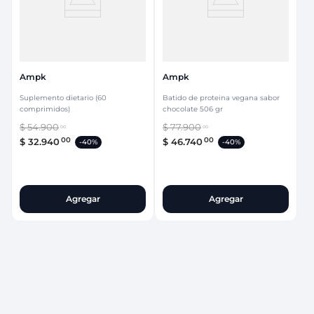
Ampk
Ampk
Suplemento dietario (60
Batido de proteina vegana sabor
comprimidos)
chocolate 506 gr
$
54
.
900
$
77
.
900
00
00
00
00
$
32
.
940
$
46
.
740
-
40%
-
40%
Agregar
Agregar