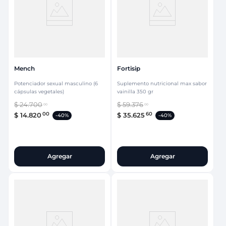
Mench
Fortisip
Potenciador sexual masculino (6
Suplemento nutricional max sabor
cápsulas vegetales)
vainilla 350 gr
$
24
.
700
$
59
.
376
00
00
00
60
$
14
.
820
$
35
.
625
-
40%
-
40%
Agregar
Agregar