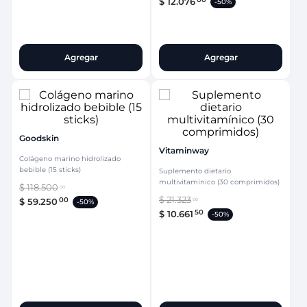
$
12
.
076
-
50%
Agregar
Agregar
Goodskin
Vitaminway
Colágeno marino hidrolizado
bebible (15 sticks)
Suplemento dietario
multivitamínico (30 comprimidos)
$
118
.
500
00
$
21
.
323
00
$
59
.
250
00
-
50%
50
$
10
.
661
-
50%