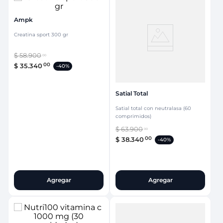
Ampk
Creatina sport 300 gr
$
58
.
900
00
00
$
35
.
340
-
40%
Satial Total
Satial total con neutralasa (60
comprimidos)
$
63
.
900
00
00
$
38
.
340
-
40%
Agregar
Agregar