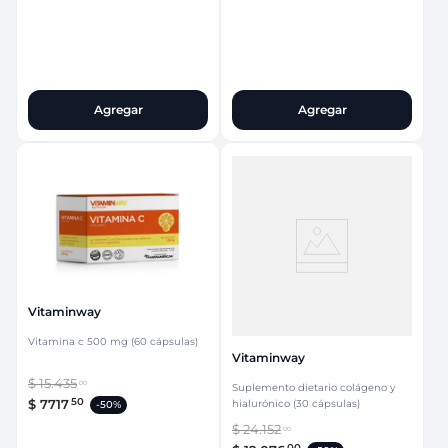
Agregar
Agregar
Vitaminway
Vitamina c 500 mg (60 cápsulas)
Vitaminway
$
15
.
435
00
Suplemento dietario colágeno y
50
$
7717
hialurónico (30 cápsulas)
-
50%
$
24
.
152
00
00