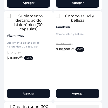
Agregar
Agregar
Goodskin
Combo salud y belleza
Vitaminway
Suplemento dietario ácido
$
237
.
000
00
hialurónico (30 cápsulas)
00
$
118
.
500
-
50%
$
22
.
170
00
00
$
11
.
085
-
50%
Agregar
Agregar