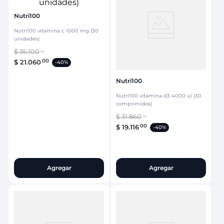
Nutri100
Nutri100 vitamina c 1000 mg (30
unidades)
$
35
.
100
00
00
$
21
.
060
-
40%
Nutri100
Nutri100 vitamina d3 4000 ui (30
comprimidos)
$
31
.
860
00
00
$
19
.
116
-
40%
Agregar
Agregar