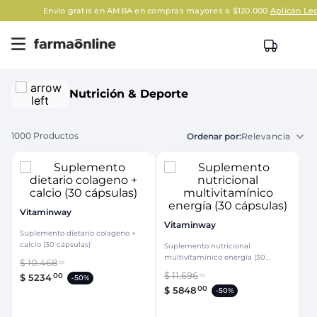
Envío gratis en AMBA en compras mayores a $120.000
Aplican Legales
Nutrición & Deporte
1000
Productos
Relevancia
Vitaminway
Vitaminway
Suplemento dietario colageno +
calcio (30 cápsulas)
Suplemento nutricional
multivitamínico energía (30
$
10
.
468
00
cápsulas)
$
11
.
696
00
$
5234
00
-
50%
00
$
5848
-
50%