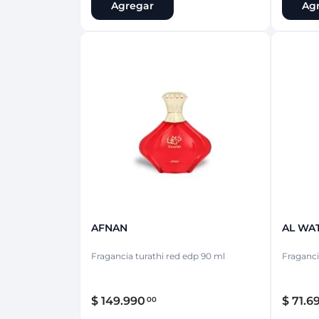
Agregar
Ag
50 ML
AFNAN
AL WA
Fragancia turathi red edp 90 ml
$
149
.
990
$
71
.
6
00