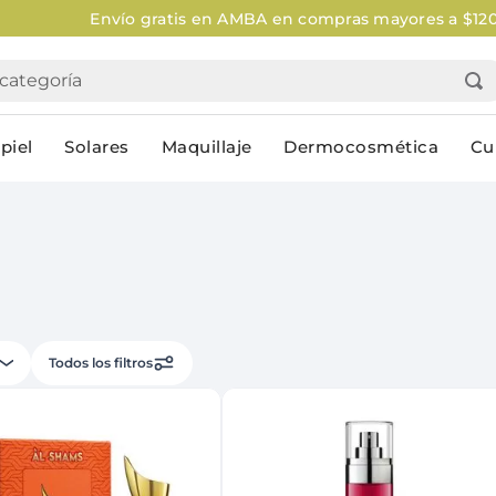
o gratis en AMBA en compras mayores a $120.000
Aplican Le
tegoría
piel
Solares
Maquillaje
Dermocosmética
Cu
Personal
lo
Cuidado de la piel
Higiene Co
Solares
Desodorantes
Corporales
Afeitado
Todos los filtros
Faciales
Complemento
n
Limpieza
Productos p
res
Serums & boosters faciales
Jabón en ba
Contorno de ojos
Jabon líqui
Repelentes
Higiene ínt