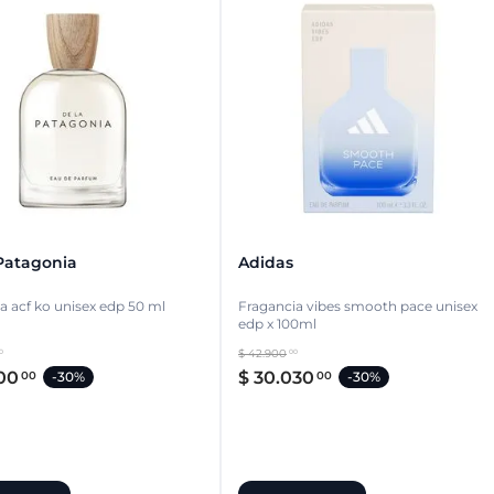
Patagonia
Adidas
a acf ko unisex edp 50 ml
Fragancia vibes smooth pace unisex
edp x 100ml
$
42
.
900
0
00
00
$
30
.
030
00
00
-
30%
-
30%