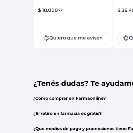
$
18
.
000
$
26
.
4
00
Quiero que me avisen
Q
Que no se te escape!
Que n
Dejanos tu e-mail y serás el primero en
Dejanos 
¿Tenés dudas? Te ayudam
enterarte cuando esté disponible
enterart
nuevamente.
nuevame
Ingresá tu email
Ingresá 
¿Cómo comprar en Farmaonline?
¿El retiro en farmacia es gratis?
Quiero que me avisen
Qu
¿Qué medios de pago y promociones tiene F