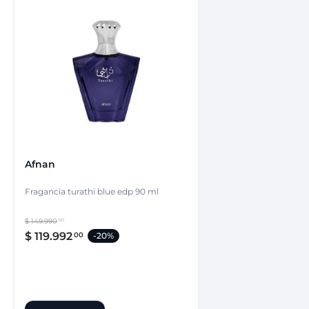
Afnan
Fragancia turathi blue edp 90 ml
$
149
.
990
00
$
119
.
992
00
-
20%