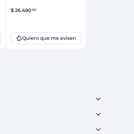
$
26
.
490
00
Quiero que me avisen
Que no se te escape!
Dejanos tu e-mail y serás el primero en
enterarte cuando esté disponible
nuevamente.
Ingresá tu email
Quiero que me avisen