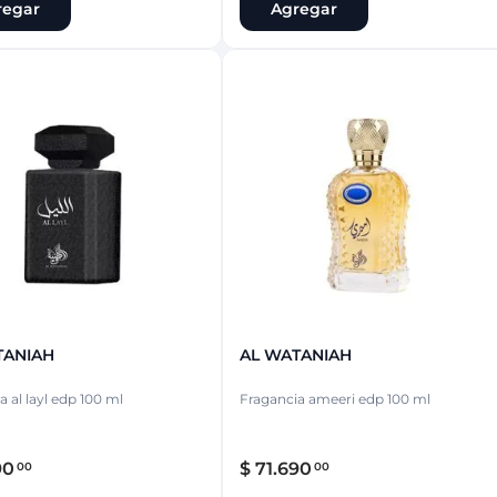
regar
Agregar
TANIAH
AL WATANIAH
Fragancia al layl edp 100 ml
Fragancia ameeri edp 100 ml
90
$
71
.
690
00
00