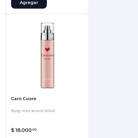
Agregar
Caro Cuore
Body mist amore 120ml
$
18
.
000
00