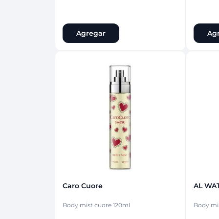
Agregar
Ag
Caro Cuore
AL WA
Body mist cuore 120ml
Body mis