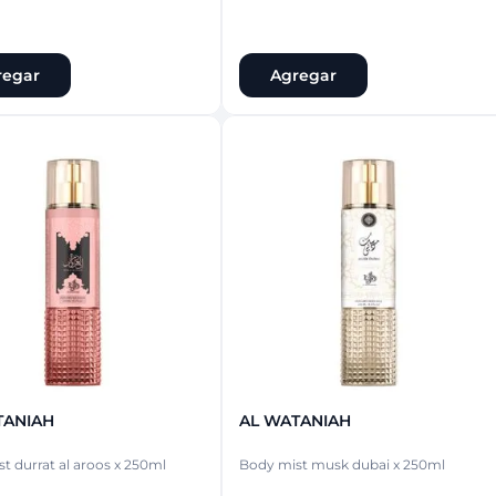
regar
Agregar
TANIAH
AL WATANIAH
t durrat al aroos x 250ml
Body mist musk dubai x 250ml