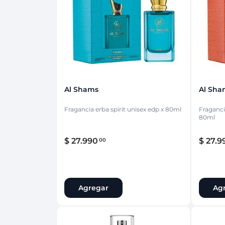
Protección Femen
Cuidado de Salud
Cuidado intimo
Cuidado de adulto
Protectores diarios
Hogar
Copas menstruales
Electro
Tampones
Toallas con y sin al
Uso Profesional
Protectores mamari
Al Shams
Al Sha
Fragancia erba spirit unisex edp x 80ml
Fraganci
80ml
$
27
.
990
$
27
.
9
00
Agregar
Ag