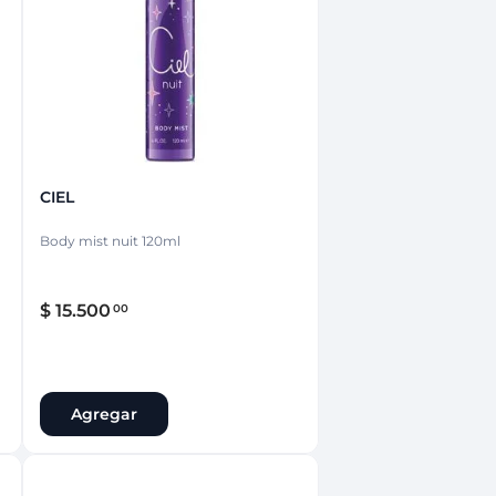
nsciente
CIEL
Body mist nuit 120ml
$
15
.
500
00
Agregar