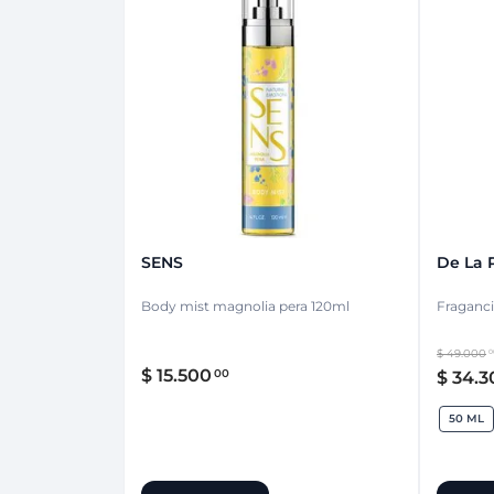
SENS
De La 
Body mist magnolia pera 120ml
Fraganci
$
49
.
000
0
$
15
.
500
00
$
34
.
3
50 ML