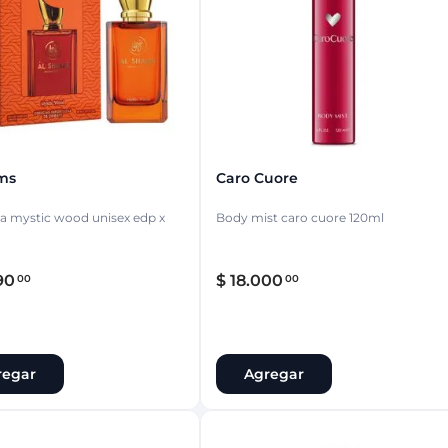
ina
Talcos & polvos pédicos
Espacio co
Aerosoles pédicos
Polvos pédicos
Talcos corporales
as
os
ms
Caro Cuore
a mystic wood unisex edp x
Body mist caro cuore 120ml
90
$
18
.
000
00
00
regar
Agregar