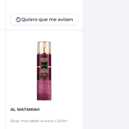
Quiero que me avisen
Que no se te escape!
Dejanos tu e-mail y serás el primero en
enterarte cuando esté disponible
nuevamente.
Ingresá tu email
Quiero que me avisen
AL WATANIAH
Cancelar
Body mist sabah al ward x 250ml