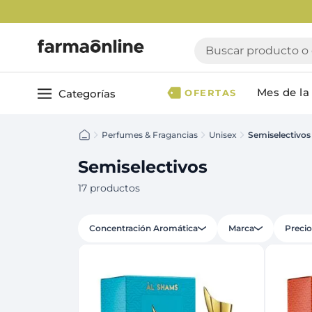
Enví
Buscar producto o ca
Mes de la 
Categorías
OFERTAS
Perfumes & Fragancias
Unisex
Semiselectivos
Ver todo
Cuidado 
Cuidado Personal
Dermocosmética
Semiselectivos
Cuidado del Cabel
Maquillaje
17
productos
Acondicionador
Nutrición & Deporte
Geles & fijadores
Concentración Aromática
Shampoo
Marca
Precio
Bebé & Maternidad
Tinturas & coloració
Perfumes & Fragancias
Tratamientos capila
Accesorios de Belleza
Infantiles