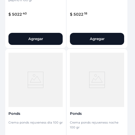
pepino x 100 gr
40
18
$
5022
$
5022
Agregar
Agregar
Ponds
Ponds
Crema ponds rejuveness dia 100 gr
Crema ponds rejuveness noche
100 gr