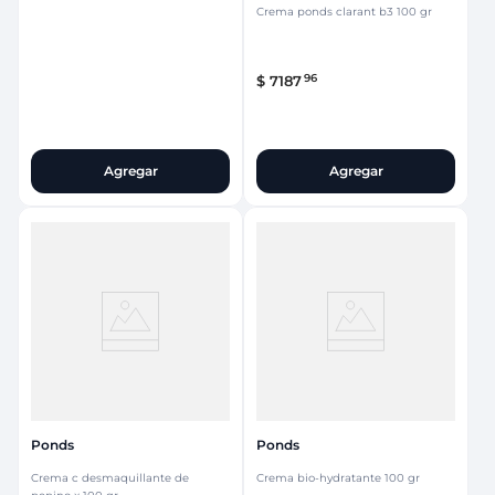
Crema ponds clarant b3 100 gr
96
$
7187
Agregar
Agregar
Ponds
Ponds
Crema c desmaquillante de
Crema bio-hydratante 100 gr