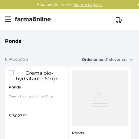
3 Cuotas sin interés
Aplican Legales
En
Ponds
8
Productos
Relevancia
Ponds
Crema bio-hydratante 50 gr
86
$
3023
Ponds