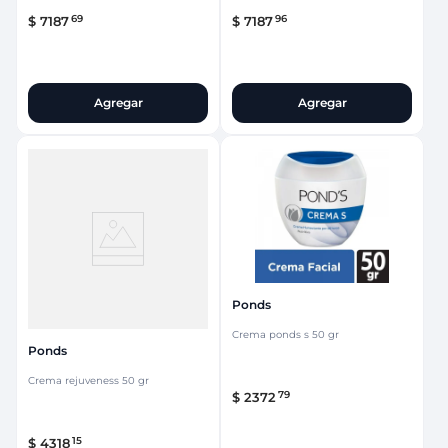
69
96
$
7187
$
7187
Agregar
Agregar
Ponds
Crema ponds s 50 gr
Ponds
Crema rejuveness 50 gr
79
$
2372
15
$
4318