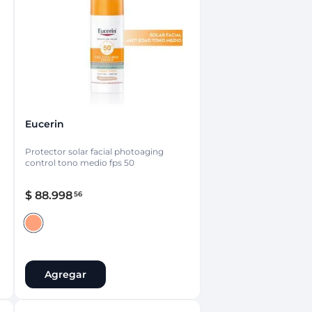
nsciente
Eucerin
Protector solar facial photoaging
control tono medio fps 50
$
88
.
998
56
Agregar