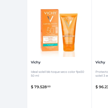
Vichy
Vichy
Ideal soleil bb toque seco color fps50
Protecto
50 ml
soleil 3 
$
79
.
528
$
96
.
2
00