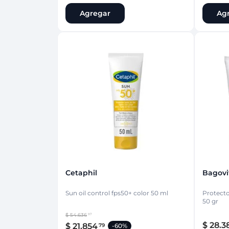
Agregar
Ag
Cetaphil
Bagovi
Sun oil control fps50+ color 50 ml
Protector
50 gr
$
54
.
636
97
$
28
.
3
$
21
.
854
79
-
60%