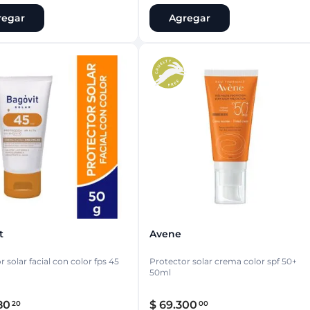
regar
Agregar
t
Avene
 solar facial con color fps 45
Protector solar crema color spf 50+
50ml
80
$
69
.
300
20
00