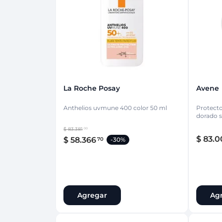
Protección Femen
Cuidado de Salud
Cuidado intimo
Cuidado de adulto
Protectores diarios
Hogar
Copas menstruales
Electro
Tampones
Toallas con y sin al
Uso Profesional
Protectores mamari
La Roche Posay
Avene
Anthelios uvmune 400 color 50 ml
Protecto
dorado s
$
83
.
381
00
$
83
.
0
$
58
.
366
70
-
30%
Agregar
Ag