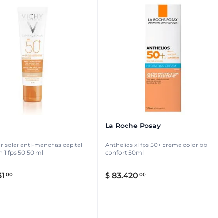
La Roche Posay
r solar anti-manchas capital
Anthelios xl fps 50+ crema color bb
en 1 fps 50 50 ml
confort 50ml
31
$
83
.
420
00
00