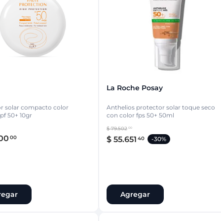
ina
Talcos & polvos pédicos
Espacio co
Aerosoles pédicos
Polvos pédicos
Talcos corporales
as
os
La Roche Posay
r solar compacto color
Anthelios protector solar toque seco
pf 50+ 10gr
con color fps 50+ 50ml
$
79
.
502
00
00
00
$
55
.
651
40
-
30%
regar
Agregar