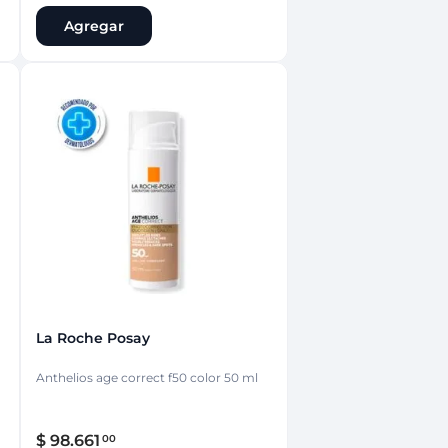
Agregar
La Roche Posay
Anthelios age correct f50 color 50 ml
$
98
.
661
00