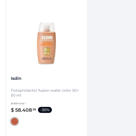
Isdin
Fotoprotector fusion water color 50+
50 ml
$
83
.
440
51
$
58
.
408
36
-
30%