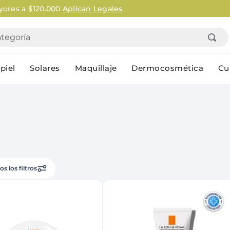
Retirá gratis en farmacias de todo 
goría
piel
Solares
Maquillaje
Dermocosmética
Cu
Personal
lo
Cuidado de la piel
Higiene Co
Solares
Desodorantes
Corporales
Afeitado
os los filtros
Faciales
Complemento
n
Limpieza
Productos p
res
Serums & boosters faciales
Jabón en ba
Contorno de ojos
Jabon líqui
Repelentes
Higiene ínt