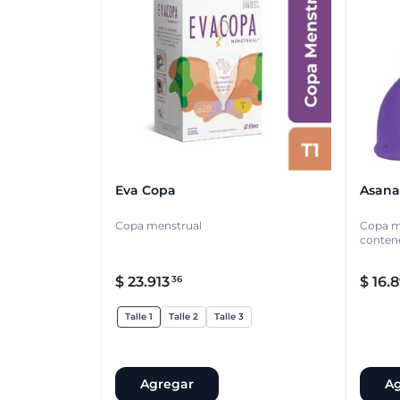
Eva Copa
Asana
Copa menstrual
Copa me
conten
$
23
.
913
$
16
.
8
36
Talle 1
Talle 2
Talle 3
Agregar
Ag