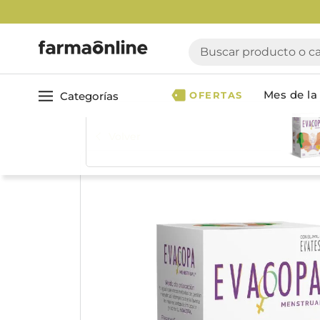
Buscar producto o cate
Mes de la 
Categorías
OFERTAS
Volver
Ver todo
Cuidado 
Cuidado Personal
Dermocosmética
Cuidado del Cabel
Maquillaje
Acondicionador
Nutrición & Deporte
Geles & fijadores
Shampoo
Bebé & Maternidad
Tinturas & coloració
Perfumes & Fragancias
Tratamientos capila
Accesorios de Belleza
Infantiles