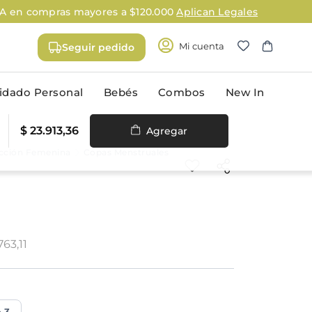
can Legales
Mi cuenta
Seguir pedido
idado Personal
Bebés
Combos
New In
$
23
.
913
,
36
Agregar
cción Femenina
Copas Menstruales
rporal
Higiene oral
 y antitranspirantes
Cepillos & hilos dentales
Pasta dental
 de afeitar
Enjuague bucal
763,11
ara depilación
Cuidado de la prótesis dental
rra
Accesorios
do
ima masculina