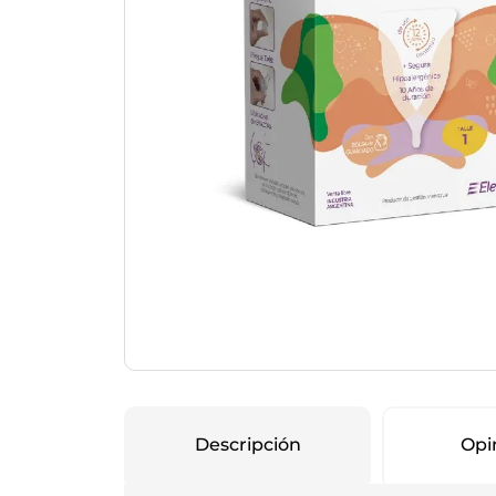
Protección Femen
Cuidado de Salud
Cuidado intimo
Cuidado de adulto
Protectores diarios
Hogar
Copas menstruales
Electro
Tampones
Toallas con y sin al
Uso Profesional
Protectores mamari
Descripción
Opi