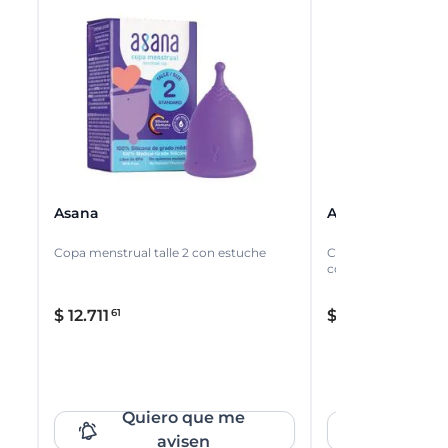
Asana
Asana
Copa menstrual talle 2 con estuche
Copa menstrual talle
contenedor
$
12
.
711
$
16
.
895
61
18
Quiero que me
Quier
avisen
av