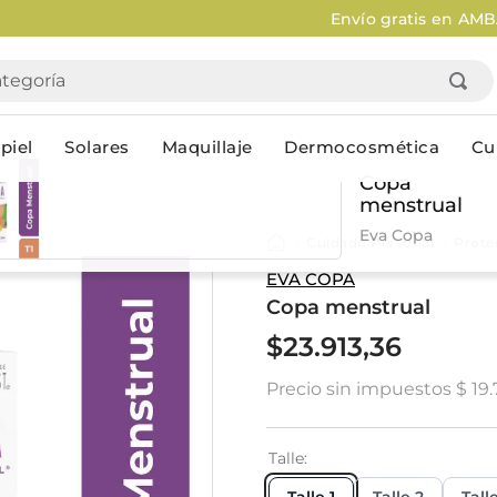
Envío gratis en AMBA en compras mayores a $120.000
Apli
goría
piel
Solares
Maquillaje
Dermocosmética
Cu
Copa
menstrual
Personal
Eva Copa
Cuidado Personal
Prote
lo
Cuidado de la piel
Higiene Co
EVA COPA
Copa menstrual
Solares
Desodorantes
Corporales
Afeitado
$
23
.
913
,
36
Faciales
Complemento
Precio sin impuestos
$ 19.
n
Limpieza
Productos p
res
Serums & boosters faciales
Jabón en ba
Contorno de ojos
Jabon líqui
Talle
Repelentes
Higiene ínt