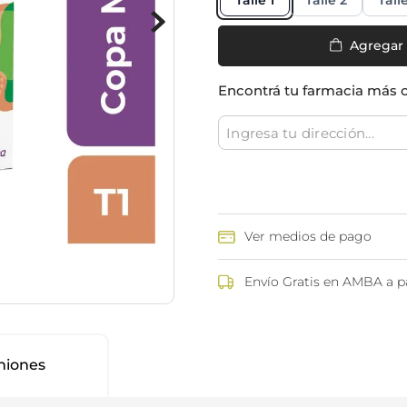
Talle 1
Talle 2
Tall
ina
Talcos & polvos pédicos
Espacio co
Aerosoles pédicos
Agregar
Polvos pédicos
Talcos corporales
Encontrá tu farmacia más 
as
os
Ver medios de pago
Envío Gratis en AMBA a pa
niones