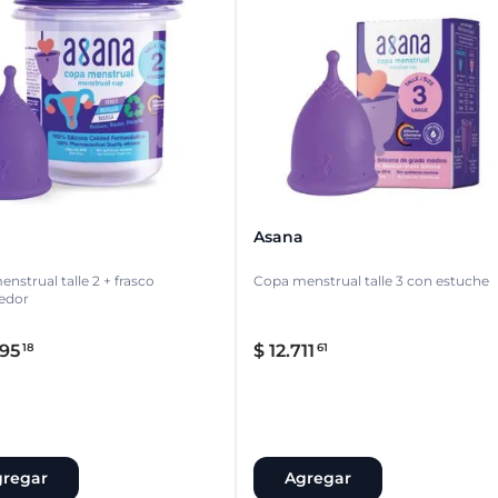
Asana
nstrual talle 2 + frasco
Copa menstrual talle 3 con estuche
edor
95
$
12
.
711
18
61
regar
Agregar