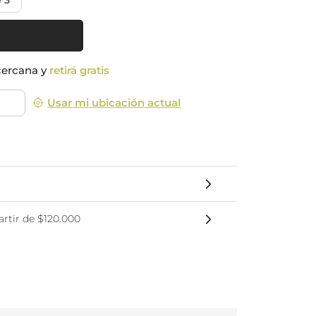
e 3
nsciente
cercana y
retirá gratis
Usar mi ubicación actual
rtir de $120.000