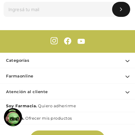
Categorías
Ofertas
Farmaonline
Cuidado Personal
Nuestra empresa
Dermocosmética
Atención al cliente
Puntos de retiro
Maquillaje
Contacto
Soy Farmacia.
Quiero adherirme
Nutrición & Deporte
Medios de pago
Bebé y maternidad
Mi lìnea.
Ofrecer mis productos
Como comprar
Perfumes y Fragancias
Preguntas Frecuentes Beauty