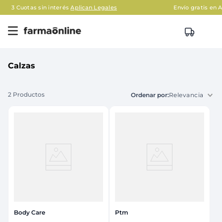
as sin interés
Aplican Legales
Envío gratis en AMBA en c
Calzas
2
Productos
Relevancia
Body Care
Ptm