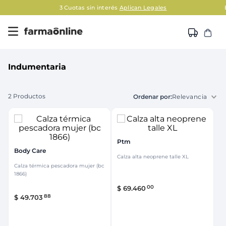
3 Cuotas sin interés
Aplican Legales
Indumentaria
2
Productos
Relevancia
Ptm
Body Care
Calza alta neoprene talle XL
Calza térmica pescadora mujer (bc
1866)
00
$
69
.
460
88
$
49
.
703