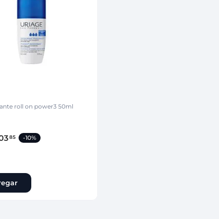
ina
Talcos & polvos pédicos
Espacio co
Aerosoles pédicos
Polvos pédicos
Talcos corporales
as
os
ante roll on power3 50ml
03
85
-
10%
regar