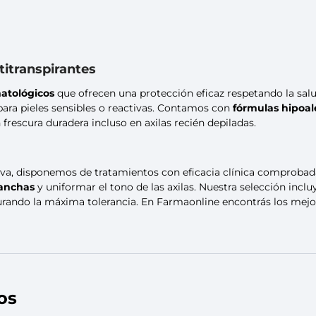
itranspirantes
atológicos
que ofrecen una protección eficaz respetando la salud
para pieles sensibles o reactivas. Contamos con
fórmulas hipoal
frescura duradera incluso en axilas recién depiladas.
siva, disponemos de tratamientos con eficacia clínica comproba
anchas
y uniformar el tono de las axilas. Nuestra selección incl
urando la máxima tolerancia. En Farmaonline encontrás los mejor
os