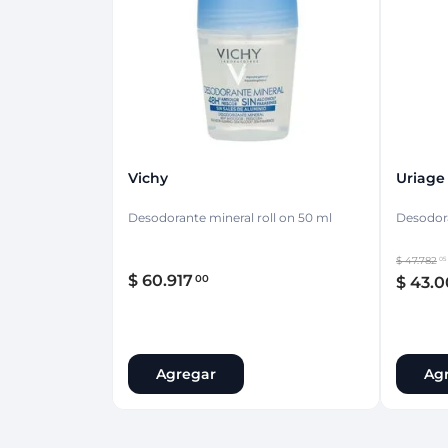
Protección Femen
Cuidado de Salud
Cuidado intimo
Cuidado de adulto
Protectores diarios
Hogar
Copas menstruales
Electro
Tampones
Toallas con y sin al
Uso Profesional
Protectores mamari
Vichy
Uriage
Desodorante mineral roll on 50 ml
Desodor
$
47
.
782
05
$
60
.
917
00
$
43
.
0
Agregar
Ag