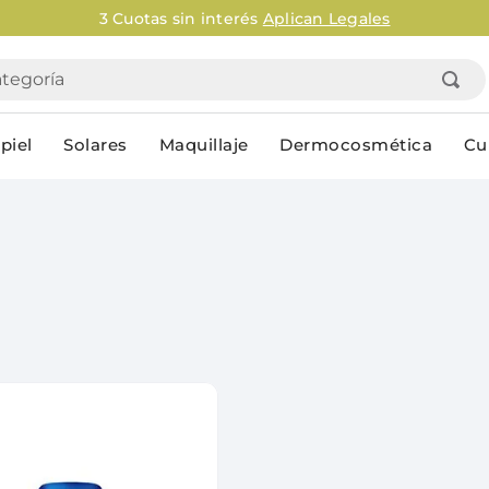
3 Cuotas sin interés
Aplican Legales
goría
piel
Solares
Maquillaje
Dermocosmética
Cu
Personal
lo
Cuidado de la piel
Higiene Co
Solares
Desodorantes
Corporales
Afeitado
Faciales
Complemento
n
Limpieza
Productos p
res
Serums & boosters faciales
Jabón en ba
Contorno de ojos
Jabon líqui
Repelentes
Higiene ínt