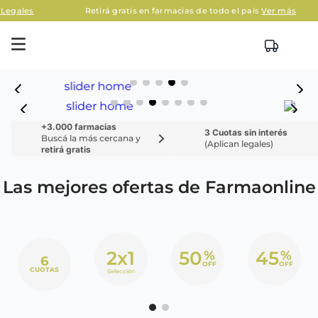
s
Retirá gratis en farmacias de todo el país
Ver más
+3.000 farmacias
3 Cuotas sin interés
Buscá la más cercana y
(Aplican legales)
retirá gratis
Las mejores ofertas de Farmaonline
2x1
50
45
%
%
6
OFF
OFF
CUOTAS
Selección