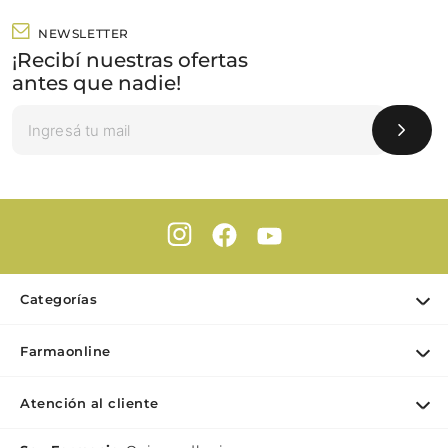
NEWSLETTER
¡Recibí nuestras ofertas
antes que nadie!
Categorías
Ofertas
Farmaonline
Cuidado Personal
Nuestra empresa
Dermocosmética
Atención al cliente
Puntos de retiro
Maquillaje
Contacto