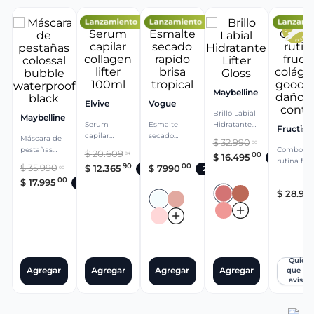
Maybelline
Elvive
Vogue
Brillo Labial
Maybelline
Serum
Esmalte
Hidratante
Fructis
capilar
secado
Lifter Gloss
Máscara de
$
32
.
990
00
collagen
rapido brisa
pestañas
Combo
$
20
.
609
00
84
$
16
.
495
-
50%
lifter 100ml
tropical
colossal
rutina fruc
90
00
$
35
.
990
$
12
.
365
$
7990
-
40%
2x1
00
bubble
colágeno
00
$
17
.
995
-
50%
waterproof
goodbye
$
28
.
97
black
daños oil
control
Quiero
Agregar
Agregar
Agregar
Agregar
que m
avisen