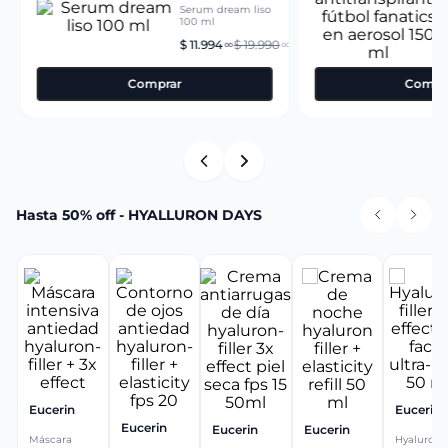
Serum dream liso
100 ml
a
f
4
$
11
.
994
$
19
.
990
a
02
00
00
Comprar
Compr
Hasta 50% off - HYALLURON DAYS
Eucerin
Eucerin
Eucerin
Eucerin
Eucerin
Máscara
Hyaluron-