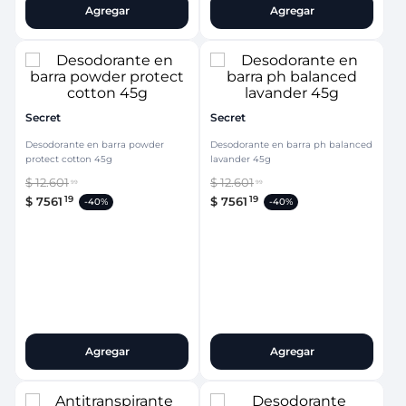
Agregar
Agregar
Secret
Secret
Desodorante en barra powder
Desodorante en barra ph balanced
protect cotton 45g
lavander 45g
$
12
.
601
$
12
.
601
99
99
19
19
$
7561
$
7561
-
40%
-
40%
Agregar
Agregar