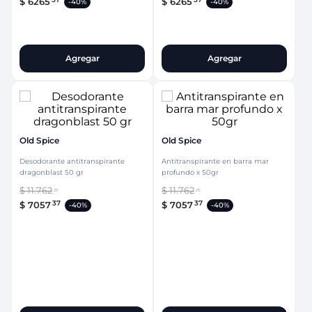
$
6265
$
6265
-
40%
-
40%
Agregar
Agregar
Old Spice
Old Spice
Desodorante antitranspirante
Antitranspirante en barra mar
dragonblast 50 gr
profundo x 50gr
$
11
.
762
$
11
.
762
29
29
37
37
$
7057
$
7057
-
40%
-
40%