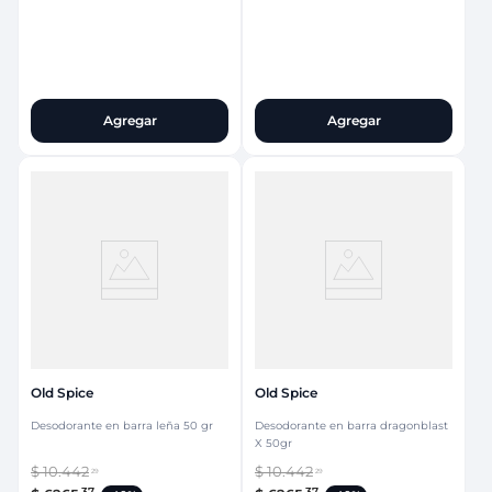
Agregar
Agregar
Old Spice
Old Spice
Desodorante en barra leña 50 gr
Desodorante en barra dragonblast
X 50gr
$
10
.
442
$
10
.
442
29
29
37
37