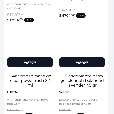
Antitranspirante en gel cool wave
clear 82 gr
$
14
.
506
82
$
14
.
506
09
$
8704
82
-
40%
09
$
8704
-
40%
Agregar
Agregar
Gillette
Secret
Antitranspirante gel clear power
Desodorante barra gel clear ph
rush 82 ml
balanced lavender 45 gr
$
14
.
506
$
12
.
415
82
75