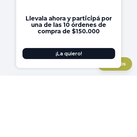
Filtros
Filtros
Formato
Aerosol
285
Género
Roll On
51