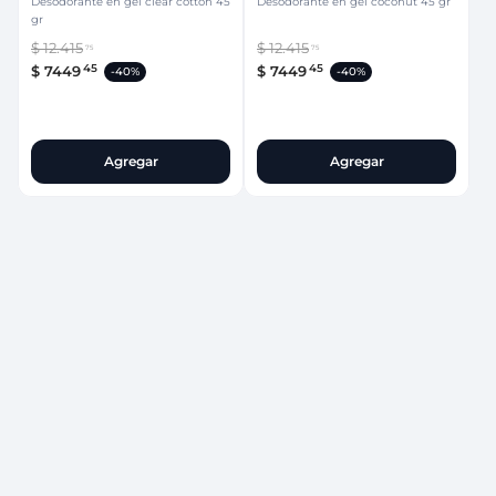
Desodorante en gel clear cotton 45
Desodorante en gel coconut 45 gr
gr
$
12
.
415
$
12
.
415
75
75
45
45
$
7449
$
7449
-
40%
-
40%
Agregar
Agregar