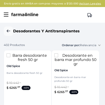
Envío gratis en AMBA en compras mayores a $120.000
Aplican Legales
Desodorantes Y Antitranspirantes
402
Productos
Relevancia
Old Spice
Old Spice
Barra desodorante fresh 50 gr
Desodorante en barra mar
profundo 50 gr
$
10
.
442
29
$
10
.
442
37
$
6265
29
-
40%
37
$
6265
-
40%