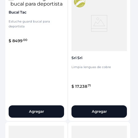
Bucal Tac
Estuche guard bucal para
deportista
00
$
8499
Sri Sri
Limpia lenguas de cobre
71
$
17
.
238
Agregar
Agregar