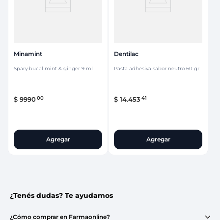
Minamint
Dentilac
Spary bucal mint & ginger 9 ml
Pasta adhesiva sabor neutro 60 gr
00
41
$
9990
$
14
.
453
Agregar
Agregar
¿Tenés dudas? Te ayudamos
¿Cómo comprar en Farmaonline?