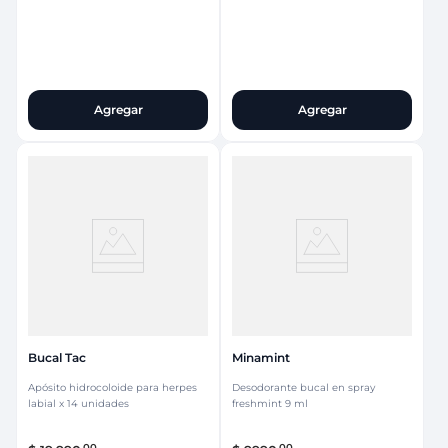
Agregar
Agregar
Bucal Tac
Minamint
Apósito hidrocoloide para herpes
Desodorante bucal en spray
labial x 14 unidades
freshmint 9 ml
00
00