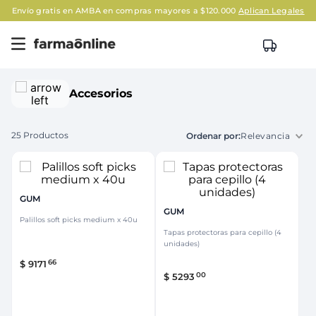
Envío gratis en AMBA en compras mayores a $120.000
Aplican Legales
Accesorios
25
Productos
Relevancia
GUM
GUM
Palillos soft picks medium x 40u
Tapas protectoras para cepillo (4
unidades)
66
$
9171
00
$
5293