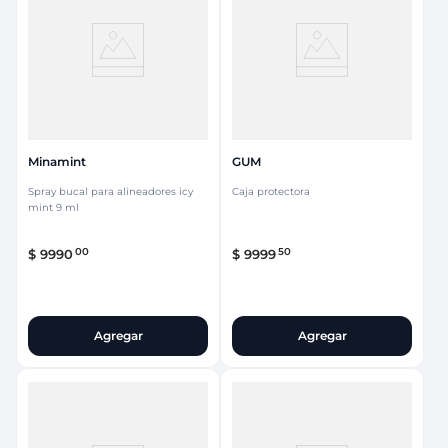
Minamint
GUM
Spray bucal para alineadores icy
Caja protectora
mint 9 ml
00
50
$
9990
$
9999
Agregar
Agregar