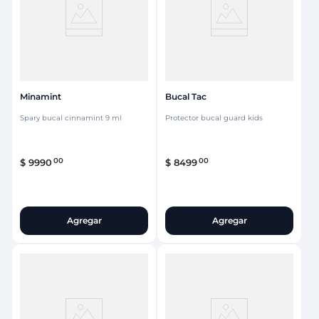
Minamint
Bucal Tac
Spary bucal cinnamint 9 ml
Protector bucal guard kids
00
00
$
9990
$
8499
Agregar
Agregar