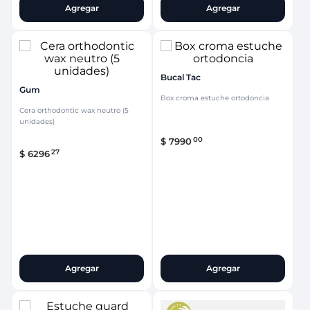
Agregar
Agregar
Bucal Tac
Gum
Box croma estuche ortodoncia
Cera orthodontic wax neutro (5
unidades)
00
$
7990
27
$
6296
Agregar
Agregar