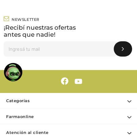
NEWSLETTER
¡Recibí nuestras ofertas
antes que nadie!
Categorías
Ofertas
Farmaonline
Cuidado Personal
Nuestra empresa
Dermocosmética
Atención al cliente