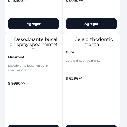
$
19
.
990
$
9990
Agregar
Agregar
Gum
Minamint
Cera orthodontic menta
Desodorante bucal en spray
spearmint 9 ml
27
$
6296
00
$
9990