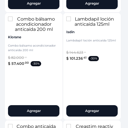
Agregar
Agregar
Isdin
Klorane
Lambdapil loción anticaída 125ml
Combo bálsamo acondicionador
anticaída 200 ml
$
144
.
623
44
$
82
.
000
41
$
101
.
236
00
-
30%
00
$
57
.
400
-
30%
Agregar
Agregar