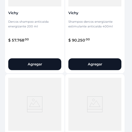
Vichy
Vichy
Dercos shampoo anticaida
Shampoo dercos energizante
energizante 200 ml
estimulante anticaída 400ml
00
00
$
57
.
768
$
90
.
250
Agregar
Agregar