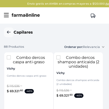
Envío gratis en AMBA en compras mayores a $120.000
Aplican Legale
Capilares
88
Productos
Relevancia
Vichy
Vichy
Combo dercos caspa anti-graso
Combo dercos shampoo anticaida
(2 unidades)
$
115
.
536
00
$
115
.
536
60
$
69
.
321
00
-
40%
60
$
69
.
321
-
40%