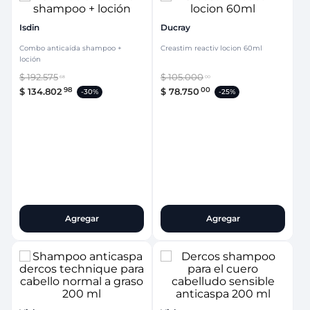
Isdin
Ducray
Combo anticaída shampoo +
Creastim reactiv locion 60ml
loción
$
192
.
575
$
105
.
000
68
00
98
00
$
134
.
802
$
78
.
750
-
30%
-
25%
Agregar
Agregar