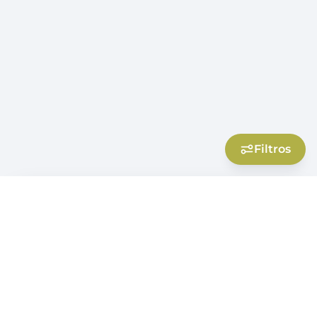
Filtros
Filtros
Marca
klorane
29
Tipo Producto