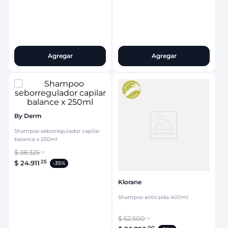
Agregar
Agregar
By Derm
Shampoo seborregulador capilar
balance x 250ml
$
38
.
325
00
25
$
24
.
911
-
35%
Klorane
Shampoo anticaida 400ml
$
52
.
500
00
00