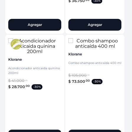
$
36
.
750
-
30%
Agregar
Agregar
Klorane
Klorane
Combo shampoo anticaída 400 ml
Acondicionador anticaida quinina
200ml
$
105
.
000
00
$
41
.
000
00
$
73
.
500
00
-
30%
00
$
28
.
700
-
30%