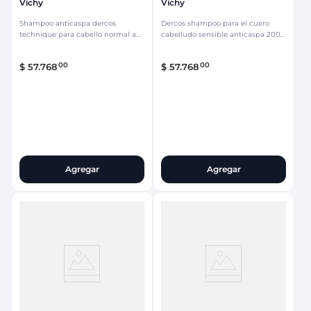
Vichy
Vichy
Shampoo anticaspa dercos
Dercos shampoo para el cuero
technique para cabello normal a
cabelludo sensible anticaspa 200
graso 200 ml
ml
00
00
$
57
.
768
$
57
.
768
Agregar
Agregar