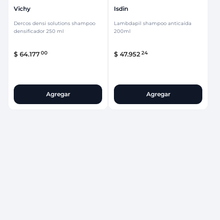
Vichy
Isdin
Dercos densi solutions shampoo
Lambdapil shampoo anticaída
densificador 250 ml
200ml
00
24
$
64
.
177
$
47
.
952
Agregar
Agregar