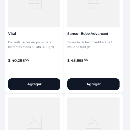
Vital
Sancor Bebe Advanced
Fórmula láctea en polvo para
Fórmula láctea infantil etapa 1
lactantes etapa 3 (lata 800 grs)
estuche 800 gr
00
00
$
40
.
298
$
45
.
665
Agregar
Agregar