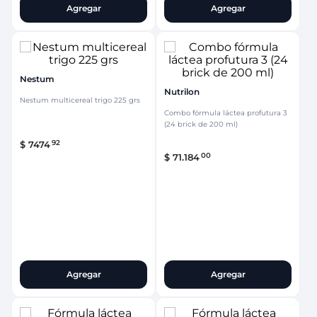
Agregar
Agregar
Nestum
Nutrilon
Nestum multicereal trigo 225 grs
Combo fórmula láctea profutura 3
(24 brick de 200 ml)
92
$
7474
00
$
71
.
184
Agregar
Agregar