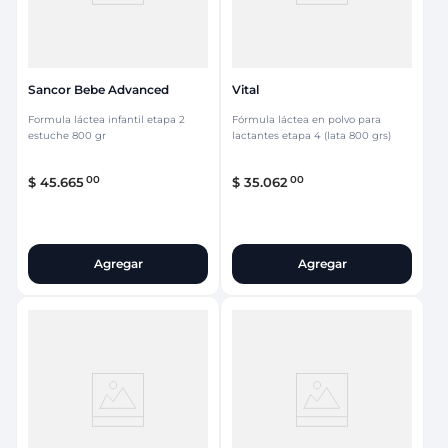
Sancor Bebe Advanced
Vital
Formula láctea infantil etapa 2
Fórmula láctea en polvo para
estuche 800 gr
lactantes etapa 4 (lata 800 grs)
00
00
$
45
.
665
$
35
.
062
Agregar
Agregar