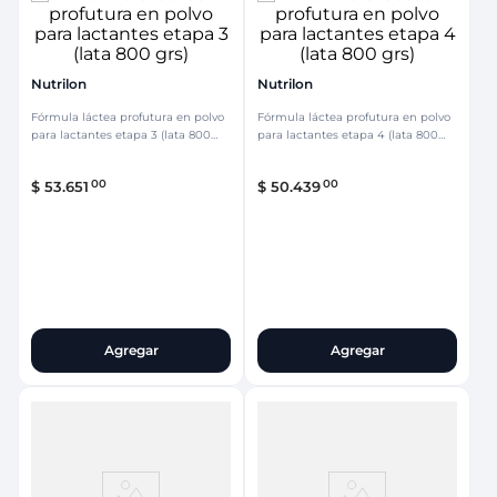
Nutrilon
Nutrilon
Fórmula láctea profutura en polvo
Fórmula láctea profutura en polvo
para lactantes etapa 3 (lata 800
para lactantes etapa 4 (lata 800
grs)
grs)
00
00
$
53
.
651
$
50
.
439
Agregar
Agregar