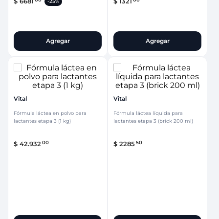
$
6681
$
1321
-
25%
Agregar
Agregar
Vital
Vital
Fórmula láctea en polvo para
Fórmula láctea líquida para
lactantes etapa 3 (1 kg)
lactantes etapa 3 (brick 200 ml)
00
50
$
42
.
932
$
2285