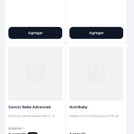
Agregar
Agregar
Sancor Bebe Advanced
Nutribaby
Fórmula láctea advanced 3 1 lt
Organico mix frutal pouch 90 gr
$
8908
00
00
00