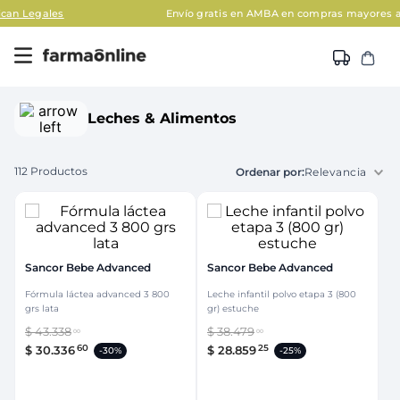
Envío gratis en AMBA en compras mayores a $120.000
Aplican Legal
Leches & Alimentos
112
Productos
Relevancia
Sancor Bebe Advanced
Sancor Bebe Advanced
Fórmula láctea advanced 3 800
Leche infantil polvo etapa 3 (800
grs lata
gr) estuche
$
43
.
338
$
38
.
479
00
00
60
25
$
30
.
336
$
28
.
859
-
30%
-
25%