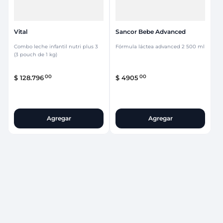
Vital
Sancor Bebe Advanced
Combo leche infantil nutri plus 3
Fórmula láctea advanced 2 500 ml
(3 pouch de 1 kg)
00
00
$
128
.
796
$
4905
Agregar
Agregar