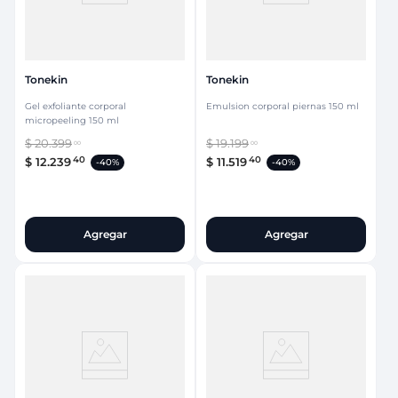
Tonekin
Tonekin
Gel exfoliante corporal
Emulsion corporal piernas 150 ml
micropeeling 150 ml
$
20
.
399
$
19
.
199
00
00
40
40
$
12
.
239
$
11
.
519
-
40%
-
40%
Agregar
Agregar