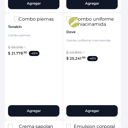
Agregar
Agregar
Tonekin
Dove
Combo piernas
Combo uniforme niacinamida
$
39
.
598
00
$
45
.
894
90
$
21
.
778
52
-
45%
99
$
25
.
241
-
45%
Agregar
Agregar