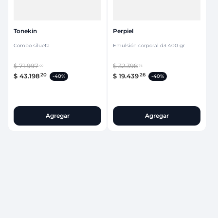
Tonekin
Perpiel
Combo silueta
Emulsión corporal d3 400 gr
$
71
.
997
$
32
.
398
00
76
20
26
$
43
.
198
$
19
.
439
-
40%
-
40%
Agregar
Agregar