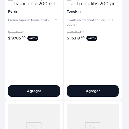
Ferrini
Tonekin
Crema sapolan tradicional 200 ml
Emulsion corporal anti celulitis
200 gr
$
16
.
175
$
25
.
199
00
00
00
40
$
9705
$
15
.
119
-
40%
-
40%
Agregar
Agregar