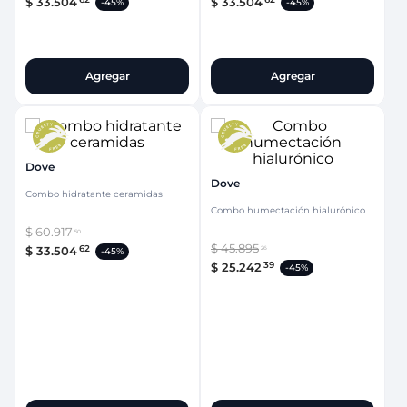
$
33
.
504
$
33
.
504
-
45%
-
45%
Agregar
Agregar
Dove
Dove
Combo hidratante ceramidas
Combo humectación hialurónico
$
60
.
917
50
$
45
.
895
62
$
33
.
504
26
-
45%
39
$
25
.
242
-
45%