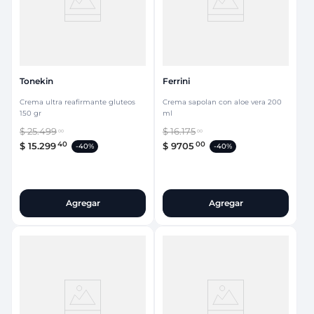
Tonekin
Ferrini
Crema ultra reafirmante gluteos
Crema sapolan con aloe vera 200
150 gr
ml
$
25
.
499
$
16
.
175
00
00
40
00
$
15
.
299
$
9705
-
40%
-
40%
Agregar
Agregar