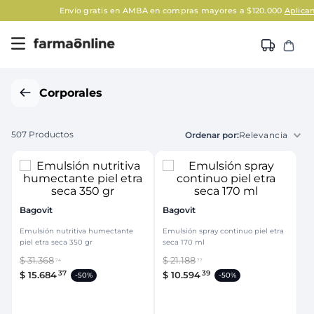
Envío gratis en AMBA en compras mayores a $120.000
Aplican Legales
Corporales
507
Productos
Relevancia
Bagovit
Bagovit
Emulsión nutritiva humectante
Emulsión spray continuo piel etra
piel etra seca 350 gr
seca 170 ml
$
31
.
368
$
21
.
188
74
77
37
39
$
15
.
684
$
10
.
594
-
50%
-
50%