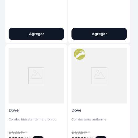
Agregar
Agregar
Dove
Dove
Combo hidratante hialurónico
Combo tono uniforme
$
60
.
917
$
60
.
917
50
50
62
62