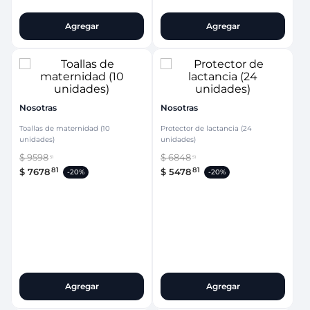
Agregar
Agregar
Nosotras
Nosotras
Toallas de maternidad (10
Protector de lactancia (24
unidades)
unidades)
$
9598
$
6848
51
51
81
81
$
7678
$
5478
-
20%
-
20%
Agregar
Agregar