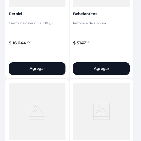
Perpiel
Bebefantitos
Crema de caléndula 100 gr
Pezonera de silicona
77
95
$
16
.
044
$
5147
Agregar
Agregar