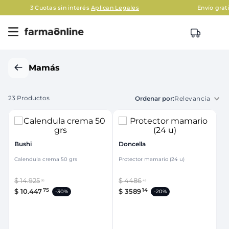
plican Legales
Envío gratis en AMBA en compras mayore
Mamás
23
Productos
Relevancia
Bushi
Doncella
Calendula crema 50 grs
Protector mamario (24 u)
$
14
.
925
$
4486
36
43
75
14
$
10
.
447
$
3589
-
30%
-
20%