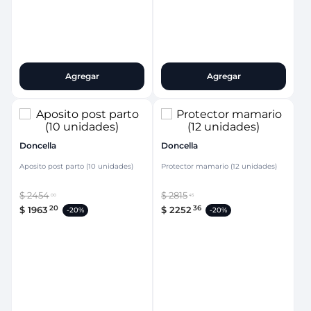
Agregar
Agregar
Doncella
Doncella
Aposito post parto (10 unidades)
Protector mamario (12 unidades)
$
2454
$
2815
00
45
20
36
$
1963
$
2252
-
20%
-
20%