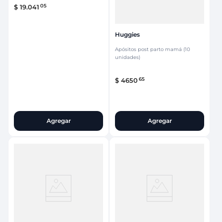
05
$
19
.
041
Huggies
Apósitos post parto mamá (10
unidades)
65
$
4650
Agregar
Agregar