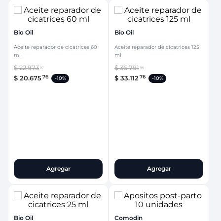
Bio Oil
Bio Oil
Aceite reparador de cicatrices 60
Aceite reparador de cicatrices 125
ml
ml
$
22
.
973
$
36
.
791
07
96
76
76
$
20
.
675
$
33
.
112
-
10%
-
10%
Agregar
Agregar
Bio Oil
Comodin