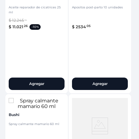
Aceite reparador de cicatrices 25
Apositos post-parto 10 unidades
ml
$
12
.
245
84
26
05
$
11
.
021
$
2534
-
10%
Agregar
Agregar
Bushi
Spray calmante mamario 60 ml