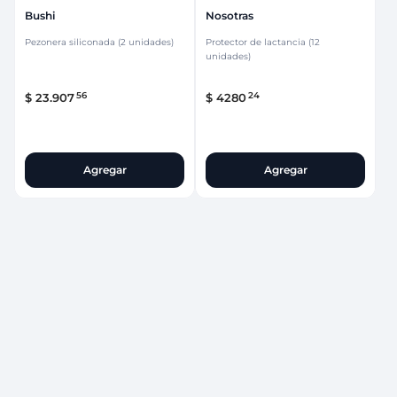
Bushi
Nosotras
Pezonera siliconada (2 unidades)
Protector de lactancia (12
unidades)
56
24
$
23
.
907
$
4280
Agregar
Agregar