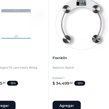
Franklin
igital fit care hasta 180kg
Balanza digital
$
38
.
332
80
15
$
34
.
499
37
52
-
15%
-
10%
regar
Agregar