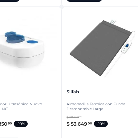
Silfab
ador Ultrasónico Nuovo
Almohadilla Térmica con Funda
+ N61
Desmontable Large
$
59
.
610
00
850
$
53
.
649
90
00
-
10%
-
10%