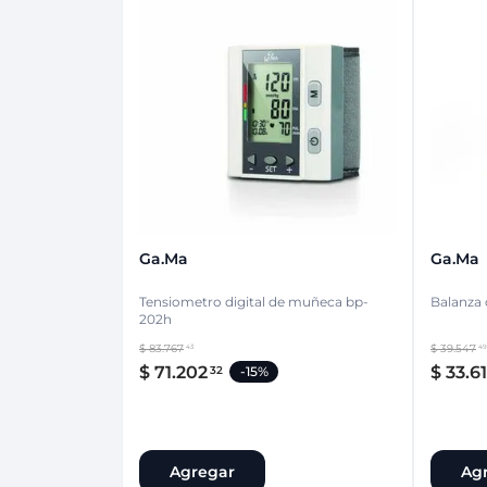
Ga.ma
Ga.ma
Tensiometro digital de muñeca bp-
Balanza d
202h
$
83
.
767
$
39
.
547
43
49
$
71
.
202
$
33
.
6
32
-
15%
Agregar
Ag