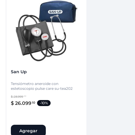
San Up
Tensiómetro aneroide con
estetoscopio pulse care su-tea202
$
28
.
999
00
$
26
.
099
10
-
10%
Agregar