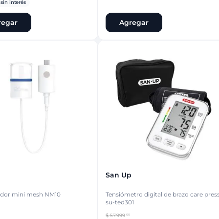
sin interés
regar
Agregar
San Up
ador mini mesh NM10
Tensiómetro digital de brazo care pres
su-ted301
$
57
.
999
00