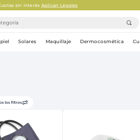
Envío gratis en AMBA en compras mayor
goría
piel
Solares
Maquillaje
Dermocosmética
Cu
Personal
lo
Cuidado de la piel
Higiene Co
Solares
Desodorantes
Corporales
Afeitado
s los filtros
Faciales
Complemento
n
Limpieza
Productos p
res
Serums & boosters faciales
Jabón en ba
Contorno de ojos
Jabon líqui
Repelentes
Higiene ínt