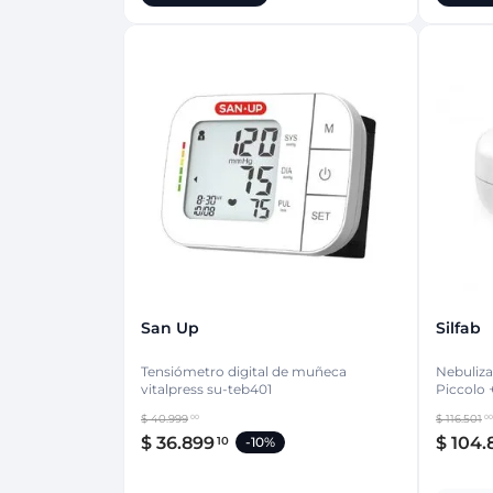
San Up
Silfab
Tensiómetro digital de muñeca
Nebuliz
vitalpress su-teb401
Piccolo 
$
40
.
999
$
116
.
501
00
00
$
36
.
899
$
104
.
10
-
10%