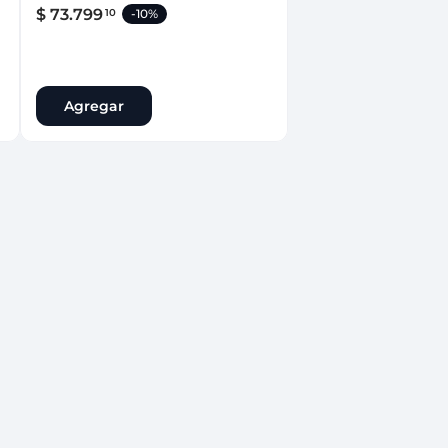
$
73
.
799
10
-
10%
Agregar