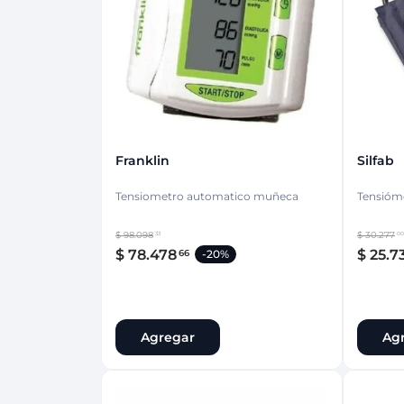
Protección Femen
Cuidado de Salud
Cuidado intimo
Cuidado de adulto
Protectores diarios
Hogar
Copas menstruales
Electro
Tampones
Toallas con y sin al
Uso Profesional
Protectores mamari
Franklin
Silfab
Tensiometro automatico muñeca
Tensióme
$
98
.
098
$
30
.
277
33
00
$
78
.
478
$
25
.
7
66
-
20%
Agregar
Ag