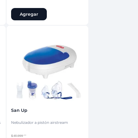
Agregar
San Up
s
Nebulizador a pistón airstream
$
81
.
999
00