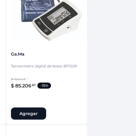
nsciente
Ga.ma
Tensiometro digital de brazo BP1209
$
100
.
243
14
$
85
.
206
67
-
15%
Agregar