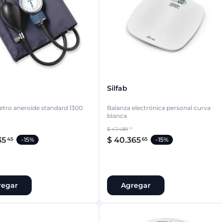
ina
Talcos & polvos pédicos
Espacio co
Aerosoles pédicos
Polvos pédicos
Talcos corporales
as
os
Silfab
tro aneroide standard 1300
Balanza electrónica personal curva
blanca
$
47
.
489
00
35
$
40
.
365
45
65
-
15%
-
15%
regar
Agregar