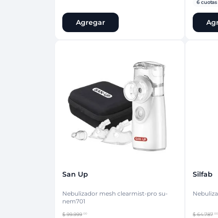
6
cuotas 
Agregar
Ag
San Up
Silfab
Nebulizador mesh clearmist-pro su-
Nebuliz
nem701
$
99
.
999
$
64
.
787
00
00