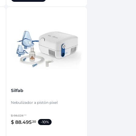
Silfab
Nebulizador a pistón pixel
$
98
.
328
00
$
88
.
495
20
-
10%