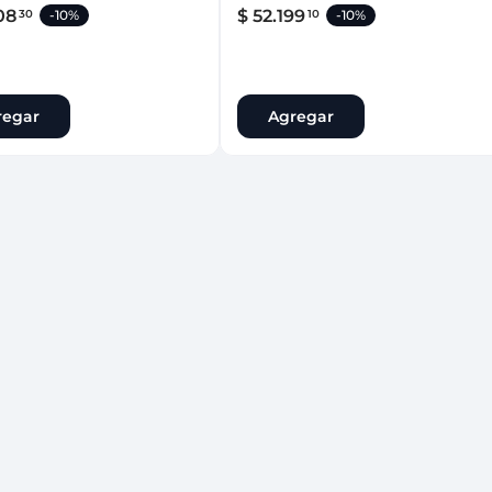
08
$
52
.
199
30
10
-
10%
-
10%
regar
Agregar