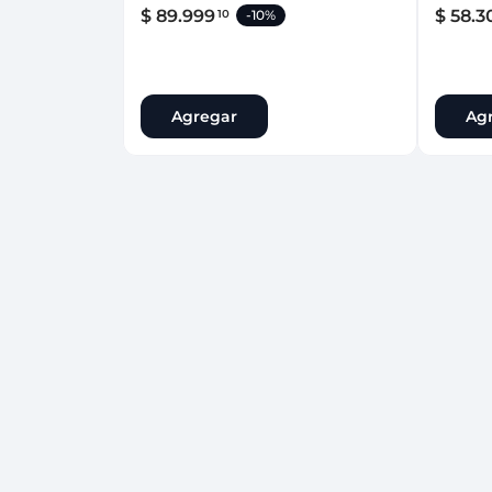
$
89
.
999
$
58
.
3
10
-
10%
Agregar
Ag