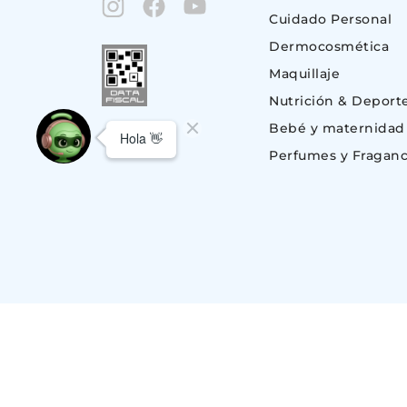
Cuidado Personal
Dermocosmética
Maquillaje
Nutrición & Deport
Bebé y maternidad
Perfumes y Fraganc
© Copyright 2023. Todos los derechos reservados | Suizo Argentina S.A.
CUIT 30-51696843-1, Av. Monroe 801 (C1428BKC) Nuñez, C.A.B.A – BU