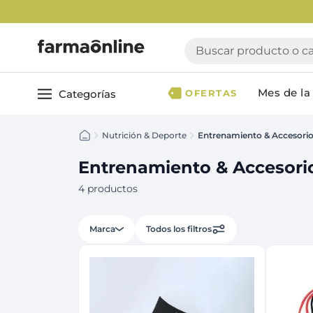
Buscar producto o cate
Mes de la 
Categorías
OFERTAS
Nutrición & Deporte
Entrenamiento & Accesori
Ver todo
Cuidado 
Cuidado Personal
Dermocosmética
Entrenamiento & Accesori
Cuidado del Cabel
Maquillaje
4
productos
Acondicionador
Nutrición & Deporte
Geles & fijadores
Marca
Todos los filtros
Shampoo
Bebé & Maternidad
Tinturas & coloració
Perfumes & Fragancias
Tratamientos capila
Accesorios de Belleza
Infantiles