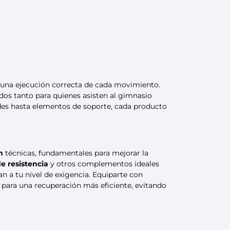
Que no se te escape!
Dejanos tu e-mail y serás el primero en
enterarte cuando esté disponible
nuevamente.
Ingresá tu email
ar una ejecución correcta de cada movimiento.
os tanto para quienes asisten al gimnasio
Quiero que me avisen
des hasta elementos de soporte, cada producto
Cancelar
n
técnicas, fundamentales para mejorar la
e resistencia
y otros complementos ideales
n a tu nivel de exigencia. Equiparte con
 para una recuperación más eficiente, evitando