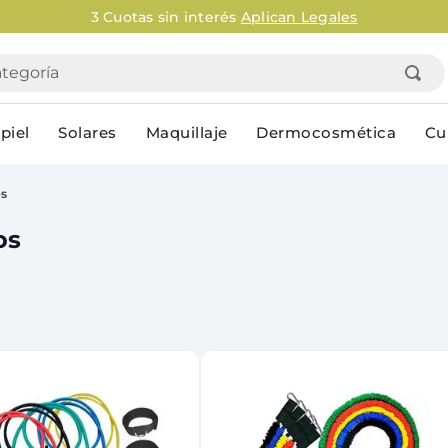
3 Cuotas sin interés
Aplican Legales
goría
piel
Solares
Maquillaje
Dermocosmética
Cu
os
Personal
os
lo
Cuidado de la piel
Higiene Co
Solares
Desodorantes
Corporales
Afeitado
Faciales
Complemento
n
Limpieza
Productos p
res
Serums & boosters faciales
Jabón en ba
Contorno de ojos
Jabon líqui
Repelentes
Higiene ínt