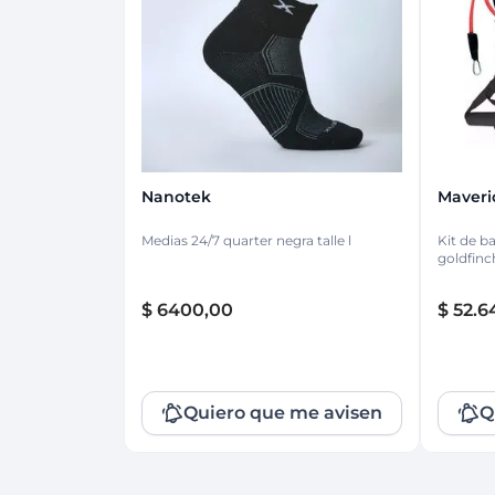
Protección Femen
Cuidado de Salud
Cuidado intimo
Cuidado de adulto
Protectores diarios
Hogar
Copas menstruales
Electro
Tampones
Toallas con y sin al
Uso Profesional
Protectores mamari
Nanotek
Maveri
Medias 24/7 quarter negra talle l
Kit de b
goldfinc
$
6400
,
00
$
52
.
6
Quiero que me avisen
Q