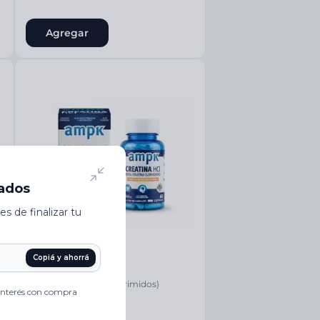
Agregar
Ampk
Creatina HCl (60 comprimidos)
$
53
.
200
00