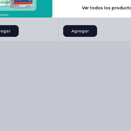
60
$
16
.
895
00
45
-
40%
-
35%
regar
Agregar