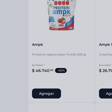
Protección Femen
Cuidado de Salud
Cuidado intimo
Cuidado de adulto
Protectores diarios
Hogar
Copas menstruales
Electro
Tampones
Toallas con y sin al
Uso Profesional
Protectores mamari
Ampk
Ampk 
Proteina vegana sabor frutilla 506 gr
Creatina
$
77
.
900
$
44
.
500
00
0
$
46
.
740
$
26
.
7
00
-
40%
Agregar
Ag