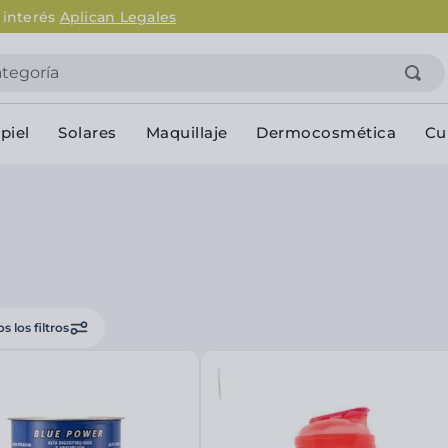
Envío gratis en AMBA en compras mayores a $120.0
goría
piel
Solares
Maquillaje
Dermocosmética
Cu
Personal
lo
Cuidado de la piel
Higiene Co
Solares
Desodorantes
Corporales
Afeitado
s los filtros
Faciales
Complemento
n
Limpieza
Productos p
res
Serums & boosters faciales
Jabón en ba
Contorno de ojos
Jabon líqui
Repelentes
Higiene ínt