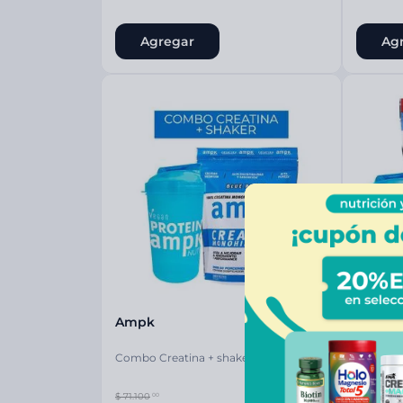
Agregar
Ag
Ampk
Ampk
Combo Creatina + shaker
Combo P
azul
$
71
.
100
$
134
.
600
00