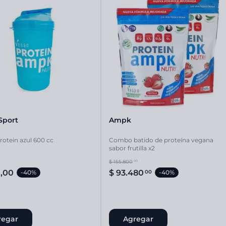
Sport
Ampk
rotein azul 600 cc
Combo batido de proteína vegana
sabor frutilla x2
$
155
.
800
00
0
,
00
$
93
.
480
00
-
40%
-
40%
regar
Agregar