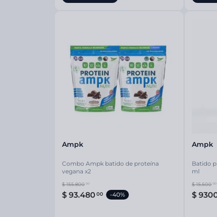
Ampk
Ampk
Combo Ampk batido de proteína
Batido p
vegana x2
ml
$
155
.
800
$
15
.
500
00
00
$
93
.
480
$
930
00
-
40%