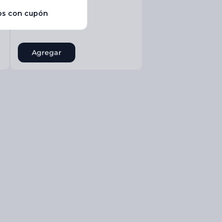
$
37
.
240
00
-
30%
Agregar