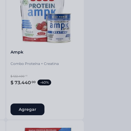
nsciente
Ampk
Combo Proteína + Creatina
$
122
.
400
00
$
73
.
440
00
-
40%
Agregar