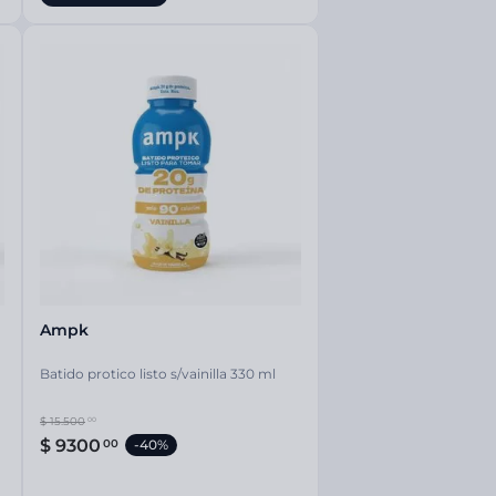
Ampk
Batido protico listo s/vainilla 330 ml
$
15
.
500
00
$
9300
00
-
40%