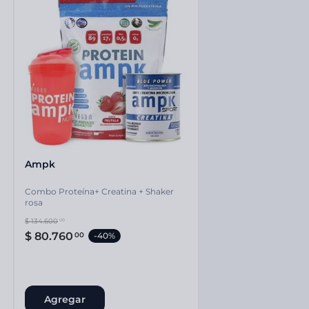
Ampk
Combo Proteína+ Creatina + Shaker
rosa
$
134
.
600
00
$
80
.
760
00
-
40%
Agregar