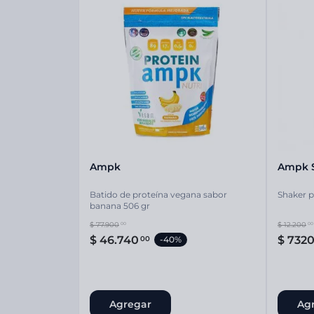
Ampk
Ampk 
Batido de proteína vegana sabor
Shaker p
banana 506 gr
$
77
.
900
$
12
.
200
00
00
$
46
.
740
$
732
00
-
40%
Agregar
Ag