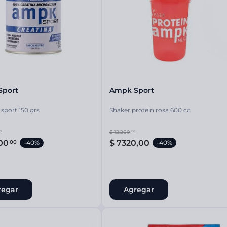
ina
Talcos & polvos pédicos
Espacio co
Aerosoles pédicos
Polvos pédicos
Talcos corporales
as
os
Sport
Ampk Sport
 sport 150 grs
Shaker protein rosa 600 cc
$
12
.
200
0
00
00
$
7320
,
00
00
-
40%
-
40%
regar
Agregar