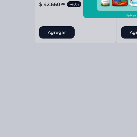
$
42
.
660
$
80
.
7
00
-
40%
Agregar
Ag