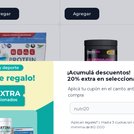
regar
Agregar
Vitaminway
roteína+ Creatina + Shaker
Glutamine 150g
$
25
.
993
00
00