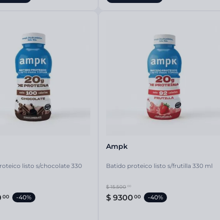
Ampk
roteico listo s/chocolate 330
Batido proteico listo s/frutilla 330 ml
$
15
.
500
00
0
$
9300
00
00
-
40%
-
40%