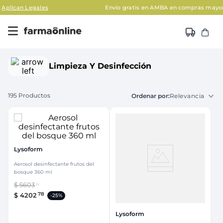
Envío gratis en AMBA en compras mayores a $120.000
Aplican
Limpieza Y Desinfección
195
Productos
Relevancia
Lysoform
Aerosol desinfectante frutos del
bosque 360 ml
$
5603
71
78
$
4202
-
25%
Lysoform