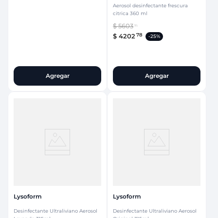
Aerosol desinfectante frescura
citrica 360 ml
$
5603
71
78
$
4202
-
25%
Agregar
Agregar
Lysoform
Lysoform
Desinfectante Ultraliviano Aerosol
Desinfectante Ultraliviano Aerosol