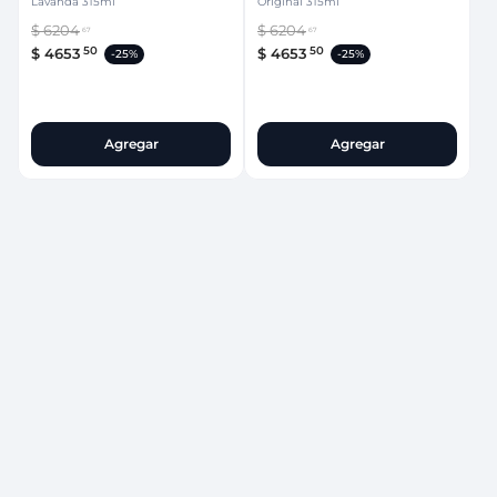
Lavanda 315ml
Original 315ml
$
6204
$
6204
67
67
50
50
$
4653
$
4653
-
25%
-
25%
Agregar
Agregar