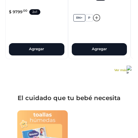
$
00
$
9799
$
2x1
RN+
P
Agregar
Agregar
Ver más
El cuidado que tu bebé necesita