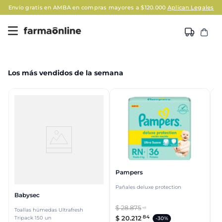
Envío gratis en AMBA en compras mayores a $120.000
Aplican Legales
Los más vendidos de la semana
Pampers
Pañales deluxe protection
Babysec
S
$
28
.
875
48
Toallas húmedas Ultrafresh
Le
84
$
20
.
212
Tripack 150 un
gr
-
30%