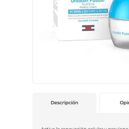
Protección Femen
Cuidado de Salud
Cuidado intimo
Cuidado de adulto
Protectores diarios
Hogar
Copas menstruales
Electro
Tampones
Toallas con y sin al
Uso Profesional
Protectores mamari
Descripción
Opi