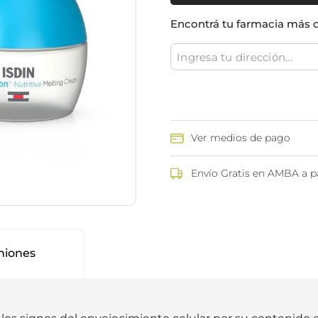
ina
Talcos & polvos pédicos
Espacio co
Encontrá tu farmacia más 
Aerosoles pédicos
Polvos pédicos
Talcos corporales
as
os
Ver medios de pago
Envío Gratis en AMBA a pa
niones