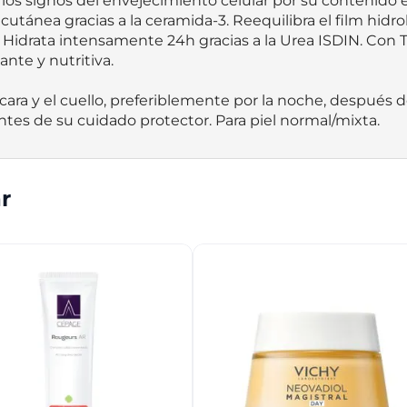
 los signos del envejecimiento celular por su contenido en 
cutánea gracias a la ceramida-3. Reequilibra el film hidro
a. Hidrata intensamente 24h gracias a la Urea ISDIN. Con
nte y nutritiva.  

a cara y el cuello, preferiblemente por la noche, después de
ntes de su cuidado protector. Para piel normal/mixta.
r