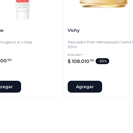
ge
Vichy
ougeurs ar x 40gr
Neovadiol Post-Menopausia Crema 
50ml
$
154
.
301
00
200
00
$
108
.
010
70
-
30%
regar
Agregar