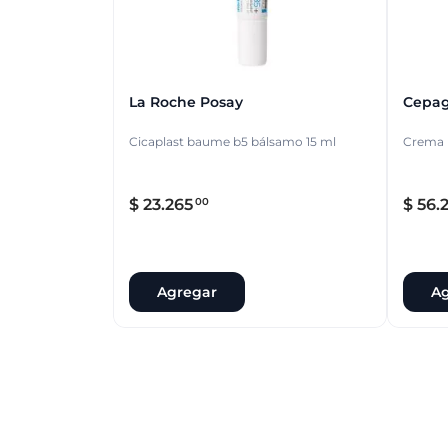
La Roche Posay
Cepa
Cicaplast baume b5 bálsamo 15 ml
Crema r
$
23
.
265
$
56
.
00
Agregar
Ag