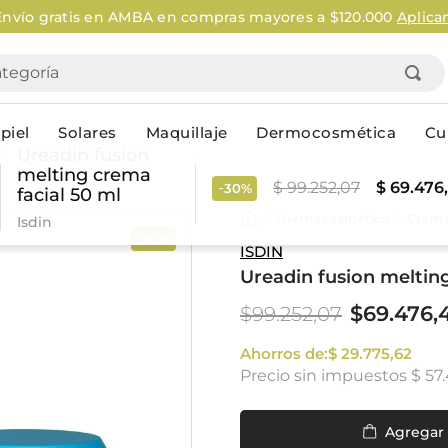
o gratis en AMBA en compras mayores a $120.000
Aplican Le
goría
piel
Solares
Maquillaje
Dermocosmética
Cu
Ureadin fusion
melting crema
-
$
99
.
252
,
07
$
69
.
476
,
30%
facial 50 ml
Personal
Dermocosmética
Crema
Isdin
30%
-
lo
Cuidado de la piel
Higiene Co
ISDIN
Ureadin fusion melting
Solares
Desodorantes
Corporales
Afeitado
$
69
.
476
,
$
99
.
252
,
07
Faciales
Complemento
n
Limpieza
Ahorros de:
$
29
.
Productos p
775
,
62
Precio sin impuestos
$ 57
res
Serums & boosters faciales
Jabón en ba
Contorno de ojos
Jabon líqui
Repelentes
Higiene ínt
Agregar