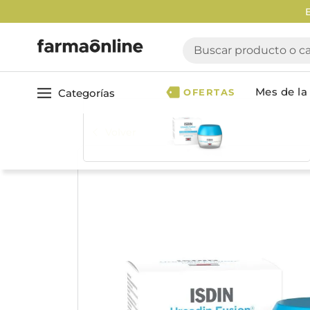
Enví
Buscar producto o cate
Mes de la 
Categorías
OFERTAS
Volver
Ver todo
Cuidado 
Cuidado Personal
Dermocosmética
Cuidado del Cabel
Maquillaje
Acondicionador
Nutrición & Deporte
Geles & fijadores
Shampoo
Bebé & Maternidad
Tinturas & coloració
Perfumes & Fragancias
Tratamientos capila
Accesorios de Belleza
Infantiles