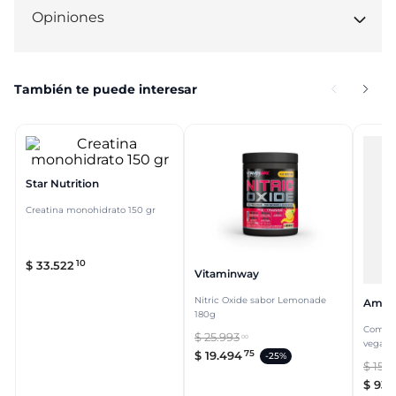
Opiniones
También te puede interesar
Star Nutrition
Creatina monohidrato 150 gr
10
$
33
.
522
Vitaminway
Nitric Oxide sabor Lemonade
Amp
180g
Combo 
$
25
.
993
00
vegana 
75
$
19
.
494
-
25%
$
155
.
$
93
.