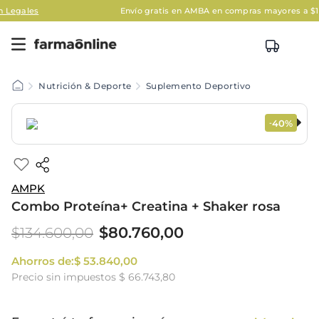
Envío gratis en AMBA en compras mayores a $120.000
Aplican
Nutrición & Deporte
Suplemento Deportivo
40%
-
AMPK
Combo Proteína+ Creatina + Shaker rosa
$
80
.
760
,
00
$
134
.
600
,
00
Ahorros de:
$
53
.
840
,
00
Precio sin impuestos
$ 66.743,80