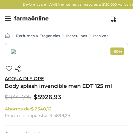
Envío gratis en AMBA en compras mayores a $120.000
Aplican Lega
Perfumes & Fragancias
Masculinas
Masivos
30%
-
ACQUA DI FIORE
Body splash invencible men EDT 125 ml
$
5926
,
93
$
8467
,
05
Ahorros de:
$
2540
,
12
Precio sin impuestos
$ 4898,29