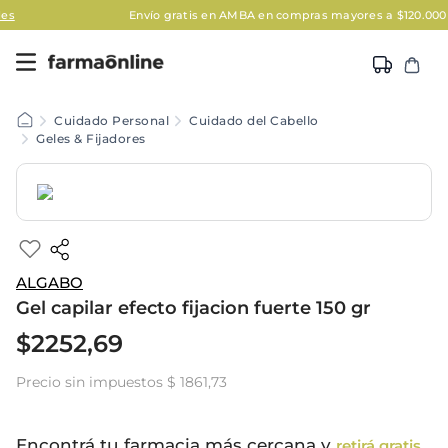
Envío gratis en AMBA en compras mayores a $120.000
Aplica
Cuidado Personal
Cuidado del Cabello
Geles & Fijadores
ALGABO
Gel capilar efecto fijacion fuerte 150 gr
$
2252
,
69
Precio sin impuestos
$ 1861,73
Encontrá tu farmacia más cercana y
retirá gratis