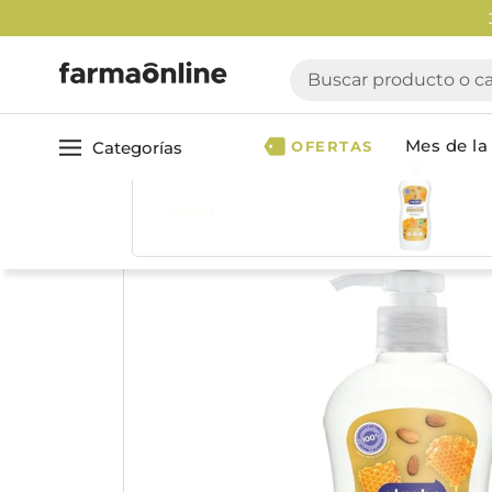
Buscar producto o cate
Mes de la 
Categorías
OFERTAS
Volver
Ver todo
Cuidado 
Cuidado Personal
Dermocosmética
Cuidado del Cabel
Maquillaje
Acondicionador
Nutrición & Deporte
Geles & fijadores
Shampoo
Bebé & Maternidad
Tinturas & coloració
Perfumes & Fragancias
Tratamientos capila
Accesorios de Belleza
Infantiles