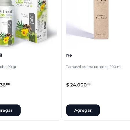
l
Ne
 cbd 90 gr
Tamashi crema corporal 200 ml
36
$
24
.
000
00
00
regar
Agregar