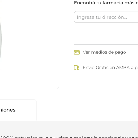
Encontrá tu farmacia más 
ina
Talcos & polvos pédicos
Espacio co
Aerosoles pédicos
Polvos pédicos
Talcos corporales
as
os
Ver medios de pago
Envío Gratis en AMBA a pa
niones