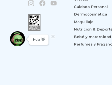
Cuidado Personal
Dermocosmética
Maquillaje
Nutrición & Deport
Bebé y maternidad
Perfumes y Fraganc
© Copyright 2023. Todos los derechos reservados | Suizo Argentina S.A.
CUIT 30-51696843-1, Av. Monroe 801 (C1428BKC) Nuñez, C.A.B.A – BU