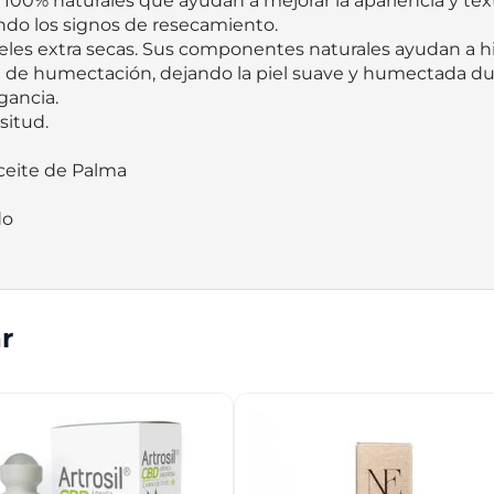
00% naturales que ayudan a mejorar la apariencia y textu
o los signos de resecamiento. 

ieles extra secas. Sus componentes naturales ayudan a hi
al de humectación, dejando la piel suave y humectada du
ancia. 

itud.

Aceite de Palma

o

r