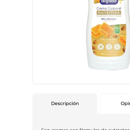
Protección Femen
Cuidado de Salud
Cuidado intimo
Cuidado de adulto
Protectores diarios
Hogar
Copas menstruales
Electro
Tampones
Toallas con y sin al
Uso Profesional
Protectores mamari
Descripción
Opi