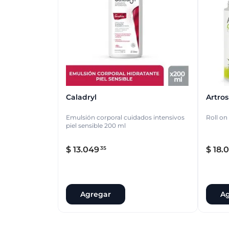
Caladryl
Artrosi
Emulsión corporal cuidados intensivos
Roll on
piel sensible 200 ml
$
13
.
049
$
18
.
0
35
Agregar
Ag