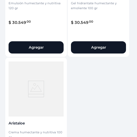
Emulsión humectante y nutritiva
Gel hidrantate humectante y
120 gr
emoliente 100 gr
00
00
$
30
.
549
$
30
.
549
Agregar
Agregar
Aristaloe
Crema humectante y nutritiva 100