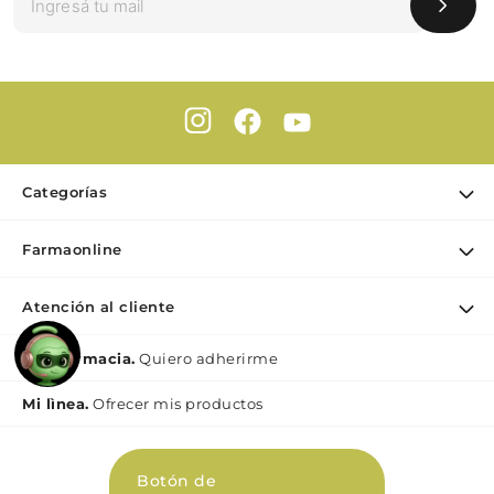
Categorías
Ofertas
Farmaonline
Cuidado Personal
Nuestra empresa
Dermocosmética
Atención al cliente
Puntos de retiro
Maquillaje
Contacto
Soy Farmacia.
Quiero adherirme
Nutrición & Deporte
Medios de pago
Bebé y maternidad
Mi lìnea.
Ofrecer mis productos
Como comprar
Perfumes y Fragancias
Preguntas Frecuentes Beauty
Botón de
Términos y condiciones Beauty